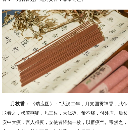
月枝香：
《瑞应图》：“大汉二年，月支国贡神香，武帝
取看之，状若燕卵，凡三枚，大似枣。帝不烧，付外库。后长
安中大疫，宫人得疫，众使者轻烧一枚，以辟疫气。帝然之，