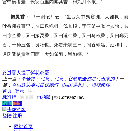
宫中病者差，长安百里内闻其香，积九月不歇。”
振灵香：
《十洲记》云：“生西海中聚窟洲。大如枫，而
叶香闻数百里，名曰返魂树。伐其根，于玉釜中取汁如饴，名
曰惊金香，又曰振灵香，又曰返生香，又曰马积香，又曰郄死
香，一种五名，灵物也。死者未满三日，闻香即活。延和中，
月氏遣使贡香四两，大如雀卵，黑如椹。”
路过
雷人
握手
鲜花
鸡蛋
上一篇：
李苦禅：写意，写意，它笔笔全都是写出来的
下一
篇：
全国政协委员建议编订《国民通礼》、短视频传
首页
|
登录
|
注册
标准版
|
触屏版
|
电脑版
|
© Comsenz Inc.
导航
顶部
游客
登陆
注册
网站首页