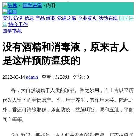
›
›
国学讲堂
›
内容
资讯
访谈
信息
产品
维权
党建之窗
企业黄页
活动在线
国学讲
堂
协会工作
国学书苑
没有酒精和消毒液，原来古人
是这样预防瘟疫的
2022-03-14
admin
查看 :
112801
评论 : 0
香，大自然馈赠于人类的珍品。香之妙用，自上古以至历
代先人留下的宝贵遗产。香，用于养生，其作用大矣。除此之
外，香还可清除邪秽，杀菌防疫，益脑明智，调和五脏，平衡
气血等等。
你知道吗，那些年，古人们并没有84消毒液，居家抗疫却