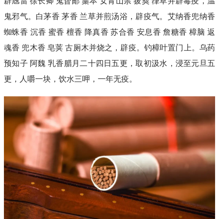
辟虺雷 徐长卿 鬼督邮 藁本 女青山柰 菝葜 葎草并辟毒疫，温
鬼邪气。白茅香 茅香 兰草并煎汤浴，辟疫气。艾纳香兜纳香
蜘蛛香 沉香 蜜香 檀香 降真香 苏合香 安息香 詹糖香 樟脑 返
魂香 兜木香 皂荚 古厕木并烧之，辟疫。钓樟叶置门上。乌药
预知子 阿魏 乳香腊月二十四日五更，取初汲水，浸至元旦五
更，人嚼一块，饮水三呷，一年无疫。