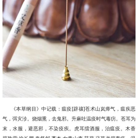
《本草纲目》中记载：瘟疫[辟禳]苍术山岚瘴气，瘟疾恶
气，弭灾沴。烧烟熏，去鬼邪。升麻吐温疫时气毒疠。苍耳为
末，水服，避恶邪，不染疫疾。虎耳擂酒服，治瘟疫。木香