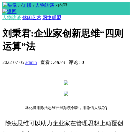
›
›
访谈
›
人物访谈
›
内容
人物访谈
休闲艺术
网络联盟
刘秉君:企业家创新思维“四则
运算”法
2022-07-05
admin
查看 :
34073
评论 : 0
马化腾用除法思维开展颠覆创新，用微信大战
QQ
除法思维可以助力企业家在管理思想上颠覆创