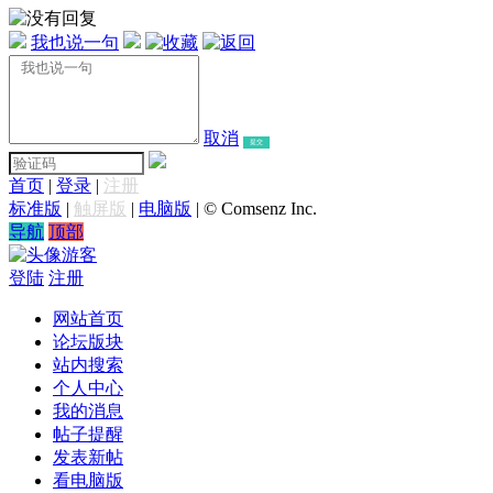
我也说一句
取消
提交
首页
|
登录
|
注册
标准版
|
触屏版
|
电脑版
|
© Comsenz Inc.
导航
顶部
游客
登陆
注册
网站首页
论坛版块
站内搜索
个人中心
我的消息
帖子提醒
发表新帖
看电脑版