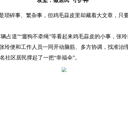
攻坚：做居民
“守护神”
是琐碎事、繁杂事，但鸡毛蒜皮里却藏着大文章，只要
菜”“车辆占道”“遛狗不牵绳”等看起来鸡毛蒜皮的小事
张玲便和工作人员一同开动脑筋、多方协调，找准治理
名社区居民撑起了一把“幸福伞”。