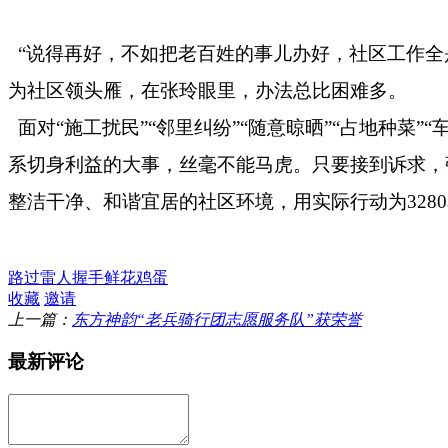
“说得再好，不如把老百姓的事儿办好，社区工作全
为社区领头雁，在张玲眼里，办法总比困难多。
面对
“施工扰民”“邻里纠纷”“随意晾晒”“占地种
系切身利益的大事，丝毫不能马虎。只要接到诉求，
整洁干净、和谐宜居的社区环境，用实际行动为3280
路过
雷人
握手
鲜花
鸡蛋
收藏
邀请
上一篇：
东方神韵“老兵骑行团志愿服务队”获荣誉
最新评论