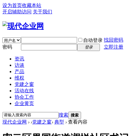
设为首页
收藏本站
开启辅助访问
关于我们
找回密码
自动登录
密码
立即注册
登录
资讯
访谈
产品
维权
党建之窗
活动在线
协会工作
企业黄页
搜索
搜索
现代企业网
›
›
党建之窗
›
典型
›
查看内容