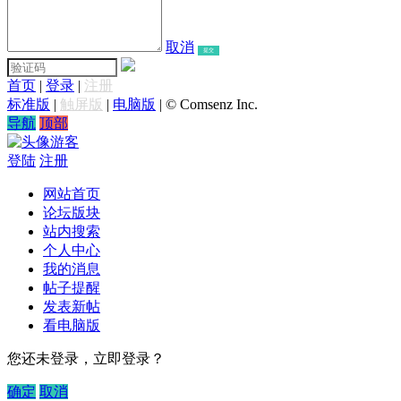
取消
提交
首页
|
登录
|
注册
标准版
|
触屏版
|
电脑版
|
© Comsenz Inc.
导航
顶部
游客
登陆
注册
网站首页
论坛版块
站内搜索
个人中心
我的消息
帖子提醒
发表新帖
看电脑版
您还未登录，立即登录？
确定
取消