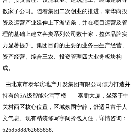
数家子公司。随着集团二次创业的推进，泰华向投
资及运营产业延伸上下游链条，并在项目运营及管
理的基础上建立各类系列公司数十家，整体品牌实
力显著提升。集团目前的主要的业务由生产经营、
资产经营、综合三农、投资管理四大业务板块构
成。
由北京市泰华房地产开发集团有限公司倾力打造并
持有的
5A级智能化写字楼——泰鹏大厦，坐落于中
关村西区核心位置，区域氛围宁静，舒适且富于人
文气息。现有精装修写字间拎包入住，详情咨询：
62685888/62685858.