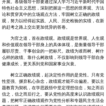
开展。各级领导干部要通过深入学习习近平新时代中国
特色社会主义思想，深刻把握这一思想的世界观、方法
论和贯穿其中的立场观点方法，牢固树立正确的政绩
观，努力以经得起实践、人民、历史检验的实绩，在新
的赶考之路上交出更加优异的答卷。
为官之道，首在政绩观。政绩观是世界观、人生观
和价值观在领导干部身上的具体体现，是衡量领导干部
履职尽责、干事创业的一把标尺。政绩为谁而树、树什
么样的政绩、靠什么树政绩，不仅影响到领导干部自身
健康成长，更关系到党和国家事业兴衰。
树立正确政绩观，起决定性作用的是党性。只有党
性坚强、摒弃私心杂念，政绩观才能不出偏差。要以主
题教育为契机，在学思践悟中坚定理想信念，知之而后
信之，信之而后行之。要从党性的高度来认识政绩观问
题，把树牢正确政绩观作为党性分析和专题民主生活会