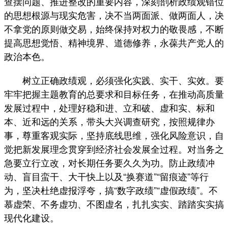
查摆问题、推进整改的重要内容，深刻剖析政绩观错位
的思想根源与现实危害，决不当两面派、做两面人，决
不拿党的原则做交易，始终保持对权力的敬畏感，不断
提高思想觉悟、精神境界、道德修养，永葆共产党人的
政治本色。
树立正确政绩观，必须强化实践、实干、实效。要
牢牢把握主题教育的总要求和目标任务，在推动高质量
发展过程中，处理好稳和进、立和破、虚和实、标和
本、近和远的关系，带头大兴调查研究，按照规律办
事，尊重客观实际，坚持底线思维，强化风险意识，自
觉把新发展理念贯穿到经济社会发展全过程。对当务之
急要立行立改，对长期任务要久久为功。防止政绩冲
动、盲目蛮干、大干快上以及“换赛道”“留痕迹”等行
为，坚决杜绝虚报浮夸，搞“数字政绩”“虚假政绩”。不
慕虚荣、不务虚功、不图虚名，扎扎实实、踏踏实实搞
现代化建设。