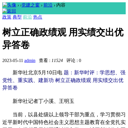
›
›
党建之窗
›
前沿
›
内容
政策
典型
前沿
热点
树立正确政绩观 用实绩交出优
异答卷
2023-05-11
admin
查看 :
11524
评论 : 0
新华社北京5月10日电
题：新华时评：
学思想、强
党性、重实践、建新功
树立正确政绩观 用实绩交出优
异答卷
新华社记者丁小溪、王明玉
当前，以县处级以上领导干部为重点，学习贯彻习
近平新时代中国特色社会主义思想主题教育在全党扎实