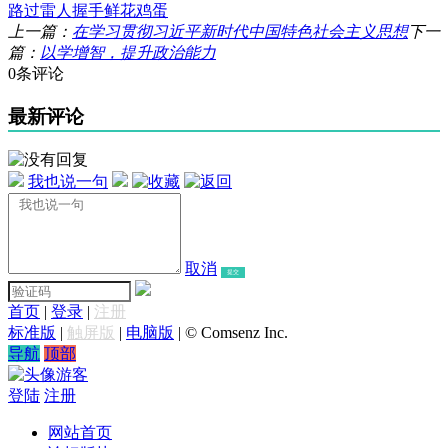
路过
雷人
握手
鲜花
鸡蛋
上一篇：
在学习贯彻习近平新时代中国特色社会主义思想
下一
篇：
以学增智，提升政治能力
0条评论
最新评论
我也说一句
取消
提交
首页
|
登录
|
注册
标准版
|
触屏版
|
电脑版
|
© Comsenz Inc.
导航
顶部
游客
登陆
注册
网站首页