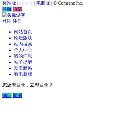
标准版
|
触屏版
|
电脑版
|
© Comsenz Inc.
导航
顶部
游客
登陆
注册
网站首页
论坛版块
站内搜索
个人中心
我的消息
帖子提醒
发表新帖
看电脑版
您还未登录，立即登录？
确定
取消