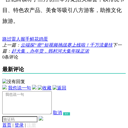
目、特色农产品、美食等吸引八方游客，助推文化
旅游。
路过
雷人
握手
鲜花
鸡蛋
上一篇：
云端探“密”短视频挑战赛上线啦！千万流量扶
下一
篇：
赶大集，办年货，韩村河大集年味正浓
0条评论
最新评论
我也说一句
取消
提交
首页
|
登录
|
注册