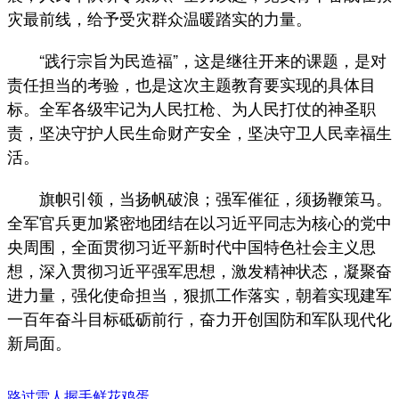
灾最前线，给予受灾群众温暖踏实的力量。
“践行宗旨为民造福”，这是继往开来的课题，是对
责任担当的考验，也是这次主题教育要实现的具体目
标。全军各级牢记为人民扛枪、为人民打仗的神圣职
责，坚决守护人民生命财产安全，坚决守卫人民幸福生
活。
旗帜引领，当扬帆破浪；强军催征，须扬鞭策马。
全军官兵更加紧密地团结在以习近平同志为核心的党中
央周围，全面贯彻习近平新时代中国特色社会主义思
想，深入贯彻习近平强军思想，激发精神状态，凝聚奋
进力量，强化使命担当，狠抓工作落实，朝着实现建军
一百年奋斗目标砥砺前行，奋力开创国防和军队现代化
新局面。
路过
雷人
握手
鲜花
鸡蛋