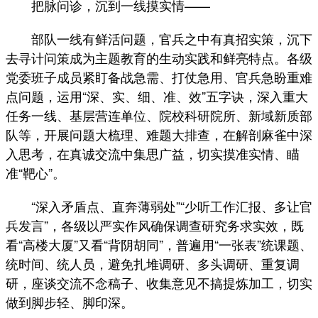
把脉问诊，沉到一线摸实情——
部队一线有鲜活问题，官兵之中有真招实策，沉下
去寻计问策成为主题教育的生动实践和鲜亮特点。各级
党委班子成员紧盯备战急需、打仗急用、官兵急盼重难
点问题，运用“深、实、细、准、效”五字诀，深入重大
任务一线、基层营连单位、院校科研院所、新域新质部
队等，开展问题大梳理、难题大排查，在解剖麻雀中深
入思考，在真诚交流中集思广益，切实摸准实情、瞄
准“靶心”。
“深入矛盾点、直奔薄弱处”“少听工作汇报、多让官
兵发言”，各级以严实作风确保调查研究务求实效，既
看“高楼大厦”又看“背阴胡同”，普遍用“一张表”统课题、
统时间、统人员，避免扎堆调研、多头调研、重复调
研，座谈交流不念稿子、收集意见不搞提炼加工，切实
做到脚步轻、脚印深。