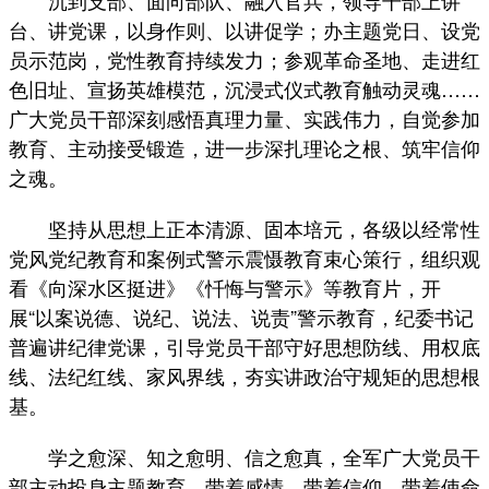
台、讲党课，以身作则、以讲促学；办主题党日、设党
员示范岗，党性教育持续发力；参观革命圣地、走进红
色旧址、宣扬英雄模范，沉浸式仪式教育触动灵魂……
广大党员干部深刻感悟真理力量、实践伟力，自觉参加
教育、主动接受锻造，进一步深扎理论之根、筑牢信仰
之魂。
坚持从思想上正本清源、固本培元，各级以经常性
党风党纪教育和案例式警示震慑教育束心策行，组织观
看《向深水区挺进》《忏悔与警示》等教育片，开
展“以案说德、说纪、说法、说责”警示教育，纪委书记
普遍讲纪律党课，引导党员干部守好思想防线、用权底
线、法纪红线、家风界线，夯实讲政治守规矩的思想根
基。
学之愈深、知之愈明、信之愈真，全军广大党员干
部主动投身主题教育，带着感情、带着信仰、带着使命