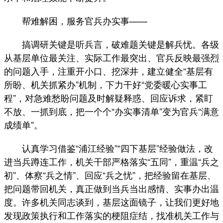
帮难解困，服务官兵办实事——
搞调研关键是听兵言，破难题关键是解兵忧。各级
从基层单位最关注、实际工作最突出、官兵反映最强烈
的问题入手，注重开小口、挖深井，建立健全“基层有
所盼、机关抓紧办”机制，下力干好“党委暖心实事工
程”，对急难愁盼问题及时解疑释惑、回应诉求，紧盯
不放、一抓到底，把一个个“办实事清单”变为官兵“满意
成绩单”。
认真学习借鉴“浦江经验”“四下基层”经验做法，改
进当兵蹲连工作，机关干部严格落实“五同”，重温“兵之
初”、体察“兵之情”、回应“兵之忧”，把经验留在基层、
把问题带回机关，真正做到当兵当出感情、实事办出温
度。许多机关同志谈到，基层这面镜子，让我们更好地
发现政策执行和工作落实的梗阻症结，找准机关工作与