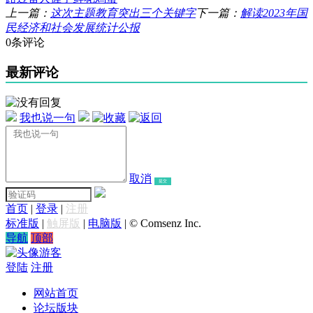
上一篇：
这次主题教育突出三个关键字
下一篇：
解读2023年国
民经济和社会发展统计公报
0条评论
最新评论
我也说一句
取消
提交
首页
|
登录
|
注册
标准版
|
触屏版
|
电脑版
|
© Comsenz Inc.
导航
顶部
游客
登陆
注册
网站首页
论坛版块