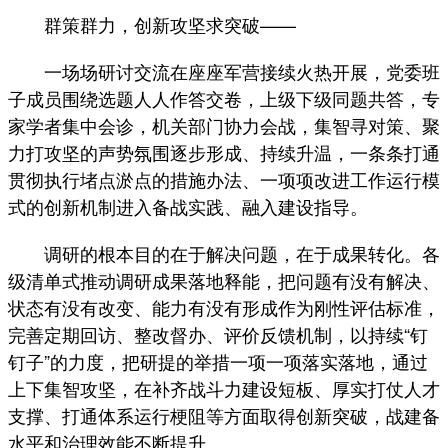
群策群力，创新攻坚求突破——
一场场研讨交流在座座军营接续火热开展，党委班
子成员围绕选题人人作答交卷，上级下级同题共答，专
家学者集中会诊，机关部门协力会战，集智寻对策、聚
力打攻坚的声势氛围逐步形成、持续升温，一条条打通
贯彻执行堵点淤点的措施办法、一项项改进工作运行模
式的创新机制进入备战实践、融入建设指导。
调研的根本目的在于解决问题，在于成果转化。各
级清单式推动调研成果落地释能，把问题有没有解决、
状态有没有改变、能力有没有形成作为刚性评估标准，
完善定期回访、整改督办、评价反馈机制，以持续“钉
钉子”的力度，把研提的举措一项一项落实落地，通过
上下集智攻坚，在补齐战斗力建设短板、厚实打仗人才
支撑、打通体系运行梗阻等方面取得创新突破，战建备
水平和治理效能不断提升。