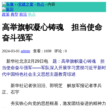
›
›
党建之窗
›
热点
›
内容
政策
典型
前沿
热点
高举旗帜凝心铸魂 担当使命
奋斗强军
2024-03-01
admin
查看 :
1698
评论 : 0
新华社北京2月29日电
题：高举旗帜凝心铸魂 担
当使命奋斗强军——军队深入开展学习贯彻习近平新时
代中国特色社会主义思想主题教育综述
新华社记者张汨汨、郭明芝 解放军报记者李兵
正、石宇
夯实铁心向党的思想根基，激发团结奋进的精神力