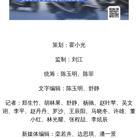
策划：霍小光
监制：刘江
统筹：陈玉明、陈菲
文字编辑：陈玉明、舒静
记者：郑生竹、胡林果、舒静、杨驰、赵叶苹、吴文
诩、李平、赵丹丹、罗沙、王辰阳、马晓冬、许雄、董
小红、林光耀、张程喆、李炫辰
新媒体编辑：栾若卉、边思琪、潘一景