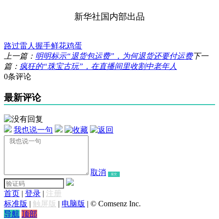
新华社国内部出品
路过
雷人
握手
鲜花
鸡蛋
上一篇：
明明标示“退货包运费”，为何退货还要付运费
下一
篇：
疯狂的“珠宝古玩”，在直播间里收割中老年人
0条评论
最新评论
我也说一句
取消
提交
首页
|
登录
|
注册
标准版
|
触屏版
|
电脑版
|
© Comsenz Inc.
导航
顶部