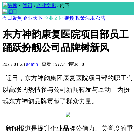
›
›
资讯
›
企业文化
›
内容
今日聚焦
企业天下
企业文化
视频
政策法规
公告
东方神韵康复医院项目部员工
踊跃扮靓公司品牌树新风
2025-01-23
admin
查看 :
5173
评论 : 0
近日，东方神韵集团康复医院项目部的职工们
以高涨的热情参与公司新闻转发与互动，为
扮
靓东方神韵品牌
贡献了
群众
力量。
新闻报道是提升企业品牌公信力、美誉度的重