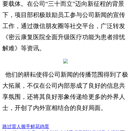
要载体。
在公司
“三十而立”迈向新征程
的背景
下，项目部积极鼓励员工参与公司新闻的宣传
工作
，
通过微信朋友圈等社交平台，广泛转发
《密云康复医院全面升级医疗功能为患者排忧
解难》等资讯。
他们的
耕耘
使得公司新闻的传播范围得到了极
大拓展，不仅在公司内部形成了良好的信息共
享氛围，还将
其
良好形象传递给更多的外界人
士，
开创
了内外宣相结合的良好
局面
。
路过
雷人
握手
鲜花
鸡蛋