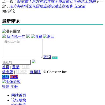
上一篇：
好主意！东方神韵大城子项目部让车钥匙上墙助
下一
篇：
东方神韵明珠花园物业锚定难点抓服务 让业主
0条评论
最新评论
我也说一句
取消
提交
首页
|
登录
|
注册
标准版
|
触屏版
|
电脑版
|
© Comsenz Inc.
导航
顶部
游客
登陆
注册
网站首页
论坛版块