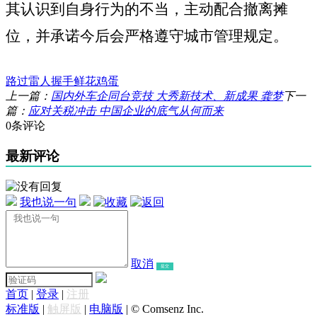
其认识到自身行为的不当，主动配合撤离摊
位，并承诺今后会严格遵守城市管理规定。
路过
雷人
握手
鲜花
鸡蛋
上一篇：
国内外车企同台竞技 大秀新技术、新成果 龚梦
下一
篇：
应对关税冲击 中国企业的底气从何而来
0条评论
最新评论
我也说一句
取消
提交
首页
|
登录
|
注册
标准版
|
触屏版
|
电脑版
|
© Comsenz Inc.