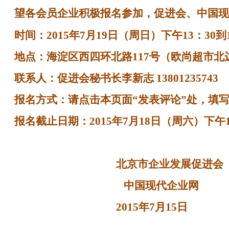
望各会员企业积极报名参加，促进会、中国现
时间：
2015
年
7
月
19
日
（周日）下午
13
：
30
到
地点：海淀区西四环北路
117
号（欧尚超市北
联系人：促进会秘书长李新志
13801235743
报名方式：请点击本页面“发表评论”处，填
报名截止日期：
2015
年
7
月
18
日
（周六）下午
北京市企业发展促进会
中国现代企业网
2015
年7
月15
日