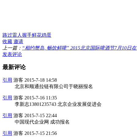
路过
雷人
握手
鲜花
鸡蛋
收藏
邀请
上一篇：
“相约蟹岛, 畅饮鲜啤” 2015北京国际啤酒节7月10日在蟹
发表评论
最新评论
引用
游客
2015-7-18 14:58
北京和顺通拉链有限公司于晓丽报名
引用
游客
2015-7-16 11:35
李新志13801235743 北京企业发展促进会
引用
游客
2015-7-15 22:44
中国现代企业网 成功报名
引用
游客
2015-7-15 21:56