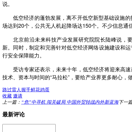
说。
低空经济的蓬勃发展，离不开低空新型基础设施的护航。
场达到20个，公共无人机起降场达150个。不少信息通
北京前沿未来科技产业发展研究院院长陆峰说，要优
新。同时，制定和完善针对低空经济网络设施建设和运
行安全保障能力。
受访专家还表示，未来十年，低空经济将迎来高速商
技术、资本与时间的“马拉松”，要给产业界更多耐心，
路过
雷人
握手
鲜花
鸡蛋
收藏
邀请
上一篇：
“危”中寻机 闯关破局 中国外贸转战内外新蓝海
下一
最新评论