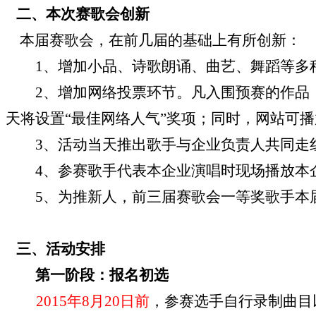
二、
本次赛歌会创新
本届赛歌会，在前几届的基础上有所创新：
1
、增加小品、诗歌朗诵、曲艺、舞蹈等多
2
、增加网络投票环节。凡入围预赛的作品
天将设置“最佳网络人气”奖项；同时，网站可
3
、活动当天推出歌手与企业负责人共同走
4
、参赛歌手代表本企业演唱时现场播放本
5
、为推新人，前三届赛歌会一等奖歌手本
三、
活动安排
第一阶段：报名初选
2015
年
8
月
20
日
前
，参赛选手自行录制曲目