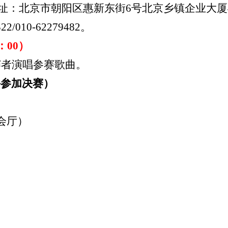
址：北京市朝阳区惠新东街
6
号北京乡镇企业大厦
322/010-62279482
。
：
00
）
赛者演唱参赛歌曲。
手参加决赛）
会厅）