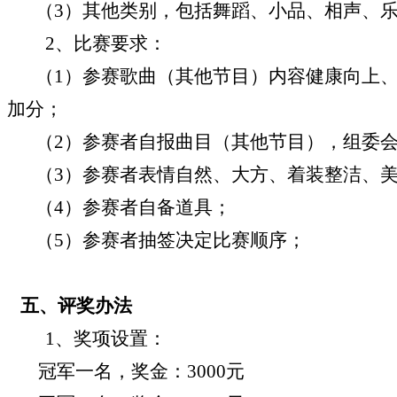
（
3
）其他类别，包括舞蹈、小品、相声、
2
、比赛要求：
（
1
）参赛歌曲（其他节目）内容健康向上
加分；
（
2
）参赛者自报曲目（其他节目），组委
（
3
）参赛者表情自然、大方、着装整洁、
（
4
）参赛者自备道具；
（
5
）参赛者抽签决定比赛顺序；
五、
评奖办法
1、
奖项设置：
冠军一名，奖金：
3000
元