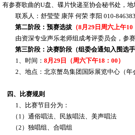
有参赛歌曲的
U
盘、碟片快递至协会秘书处，地
联系人：舒莹莹 康萍 何荣 李阳
010-84638
第二阶段：预赛选拔
（
8
月
29
日周六上午
10
由资深专业声乐老师组成考评委员会，参
第三阶段：决赛阶段（组委会通知入围选
1
、时间：
8
月
29
日
（周六下午
18
：
00
）
2
、地点：北京蟹岛集团国际展览中心（年
四、
比赛规则
1
、比赛节目分为：
（
1
）通俗唱法、民族唱法、美声唱法
（
2
）独唱组、合唱组