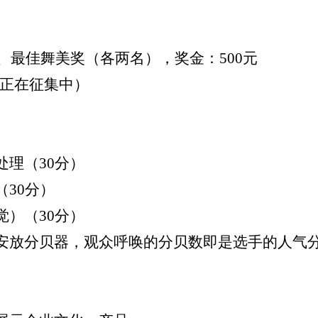
、最佳舞美奖（各两名），奖金：
500
元
正在征集中）
处理（
30
分）
（
30
分）
觉）（
30
分）
安放分贝器，观众呼唤的分贝数即是选手的人气