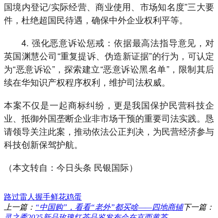
国境内登记/实际经营、商业使用、市场知名度”三大要
件，杜绝超国民待遇，确保中外企业权利平等。
4. 强化恶意诉讼惩戒：依据最高法指导意见，对
英国渊慧公司“重复提诉、伪造新证据”的行为，可认定
为“恶意诉讼”，探索建立“恶意诉讼黑名单”，限制其后
续在华知识产权程序权利，维护司法权威。
本案不仅是一起商标纠纷，更是我国保护民营科技企
业、抵御外国垄断企业非市场干预的重要司法实践。恳
请领导关注此案，推动依法公正判决，为民营经济参与
科技创新保驾护航。
（本文转自：今日头条 民银国际）
路过
雷人
握手
鲜花
鸡蛋
上一篇：
“中国购”，看看“老外”都买啥——四地商铺
下一篇：
灵之秀2025新品玫瑰红茶品鉴发布会在京西黄芩