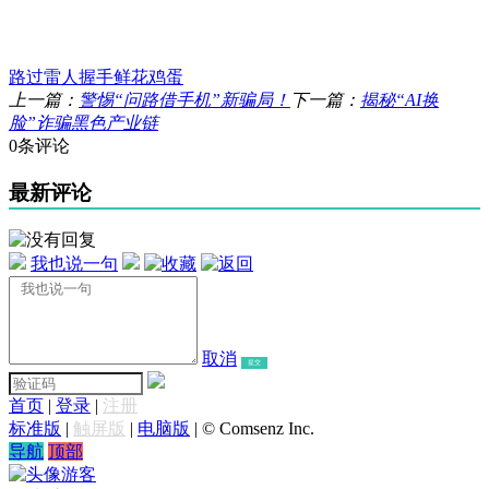
路过
雷人
握手
鲜花
鸡蛋
上一篇：
警惕“问路借手机”新骗局！
下一篇：
揭秘“AI换
脸”诈骗黑色产业链
0条评论
最新评论
我也说一句
取消
提交
首页
|
登录
|
注册
标准版
|
触屏版
|
电脑版
|
© Comsenz Inc.
导航
顶部
游客