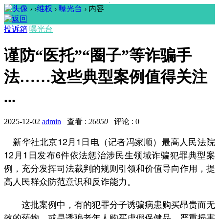
›
›
维权
›
曝光台
›
内容
投诉箱
曝光台
谨防“医托”“圈子”等诈骗手
法……这些典型案例值得关注
...
2025-12-02
admin
查看 :
26050
评论 : 0
新华社北京12月1日电（记者冯家顺）最高人民法院
12月1日发布6件依法惩治涉民生领域诈骗犯罪典型案
例，充分发挥司法裁判的规则引领和价值导向作用，提
高人民群众防范意识和反诈能力。
这批案例中，有的犯罪分子诱骗病患购买昂贵而无
效的药物，或是诱骗老年人购买虚假保健品，严重损害