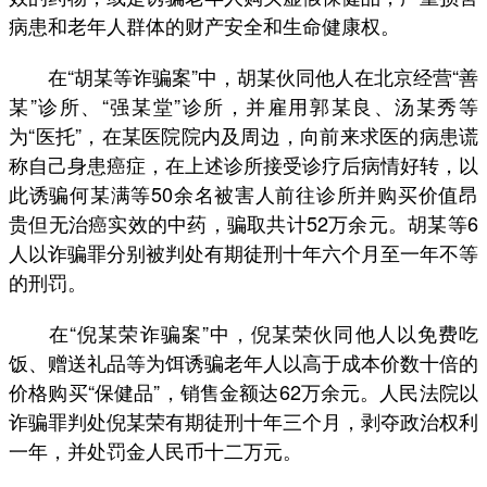
病患和老年人群体的财产安全和生命健康权。
在“胡某等诈骗案”中，胡某伙同他人在北京经营“善
某”诊所、“强某堂”诊所，并雇用郭某良、汤某秀等
为“医托”，在某医院院内及周边，向前来求医的病患谎
称自己身患癌症，在上述诊所接受诊疗后病情好转，以
此诱骗何某满等50余名被害人前往诊所并购买价值昂
贵但无治癌实效的中药，骗取共计52万余元。胡某等6
人以诈骗罪分别被判处有期徒刑十年六个月至一年不等
的刑罚。
在“倪某荣诈骗案”中，倪某荣伙同他人以免费吃
饭、赠送礼品等为饵诱骗老年人以高于成本价数十倍的
价格购买“保健品”，销售金额达62万余元。人民法院以
诈骗罪判处倪某荣有期徒刑十年三个月，剥夺政治权利
一年，并处罚金人民币十二万元。