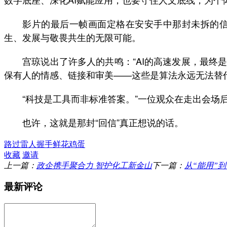
影片的最后一帧画面定格在安安手中那封未拆的信。
生、发展与敬畏共生的无限可能。
宫琼说出了许多人的共鸣：“AI的高速发展，最终是
保有人的情感、链接和审美——这些是算法永远无法替代
“科技是工具而非标准答案。”一位观众在走出会场后
也许，这就是那封“回信”真正想说的话。
路过
雷人
握手
鲜花
鸡蛋
收藏
邀请
上一篇：
政企携手聚合力 智护化工新金山
下一篇：
从“能用”
最新评论