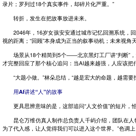
录片；罗列过18个真实事件，却碎片化严重。”
转折，发生在把故事放进未来。
2046年，16岁女孩安安通过城市记忆回溯系统，回望
视的距离；“回顾”本身成为正当的叙事动机；未来视角
场景从18个精简到5个——北京黑灯工厂讲“判断”，迪
才完整回应了那个核心追问：当AI越来越强，人应该把
“大题小做。”林朵总结，“越是宏大的命题，越需要
用AI讲述“人”的故事
更具思辨意味的是，这部追问“人文价值”的短片，恰
昆仑万维仿真人制作总负责人千屿介绍，团队在人物
为了代入感，让人觉得我们可以进入这个世界。”色调