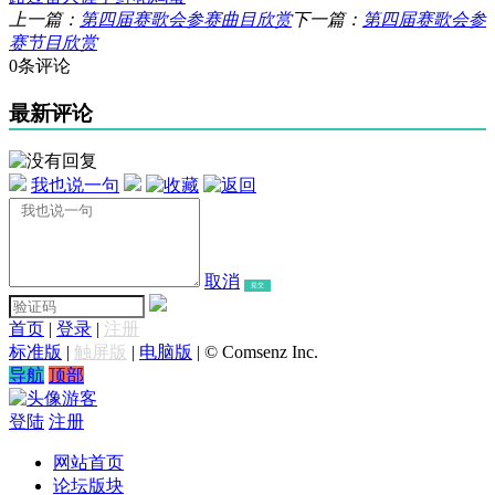
上一篇：
第四届赛歌会参赛曲目欣赏
下一篇：
第四届赛歌会参
赛节目欣赏
0条评论
最新评论
我也说一句
取消
提交
首页
|
登录
|
注册
标准版
|
触屏版
|
电脑版
|
© Comsenz Inc.
导航
顶部
游客
登陆
注册
网站首页
论坛版块