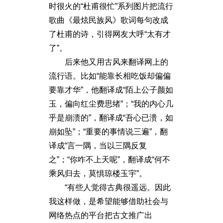
时很火的“杜甫很忙”系列图片把流行
歌曲《最炫民族风》歌词每句改成
了杜甫的诗，引得网友大呼“太有才
了”。
后来他又用古风来翻译网上的
流行语。比如“能靠长相吃饭却偏偏
要靠才华”，他翻译成“陌上公子颜如
玉，偏向红尘费思绪”；“我的内心几
乎是崩溃的”，翻译成“吾心已溃，如
崩如坠”；“重要的事情说三遍”，翻
译成“言一隅，当以三隅反复
之”；“你咋不上天呢”，翻译成“何不
乘风归去，莫惧琼楼玉宇”。
“有些人觉得古典很遥远。因此
我这样做，是希望能够借助社会与
网络热点的平台把古文推广出