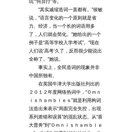
玩”“何弃疗”等。
“其实减缩造词一直都有。”侯敏
说，“语言变化的一个原则就是省
力、经济，当一个长的词语用多
了，人们就会简化。”她给出的一个
例子是“高等学校入学考试”。“现在
人们说‘高考’久了，反而很少能说出
全称了。”她说。
事实上，全民造词的现象并非
中国所独有。
在英国牛津大学出版社列出的
２０１２年度网络热词中，“Ｏｍｎ
ｉｓｈａｍｂｌｅｓ”就是利用构词
法造出来表示“局面完全失控，出现
系列差错和误算”的混乱状态。从“喜
大普奔”到“Ｏｍｎｉｓｈａｍｂｌｅ