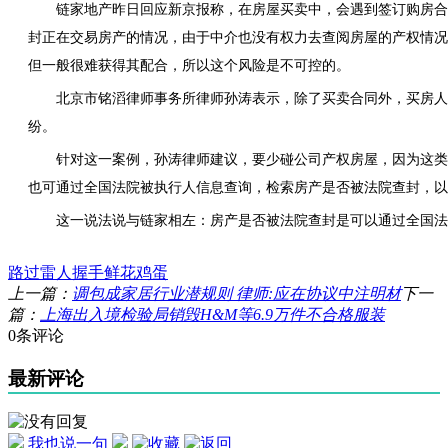
链家地产昨日回应新京报称，在房屋买卖中，会遇到签订购房合
封正在交易房产的情况，由于中介也没有权力去查阅房屋的产权情况
但一般很难获得其配合，所以这个风险是不可控的。
北京市铭滔律师事务所律师孙涛表示，除了买卖合同外，买房人
纷。
针对这一案例，孙涛律师建议，要少碰公司产权房屋，因为这类
也可通过全国法院被执行人信息查询，检索房产是否被法院查封，以
这一说法说与链家相左：房产是否被法院查封是可以通过全国法
路过
雷人
握手
鲜花
鸡蛋
上一篇：
调包成家居行业潜规则 律师:应在协议中注明材
下一
篇：
上海出入境检验局销毁H&M等6.9万件不合格服装
0条评论
最新评论
我也说一句