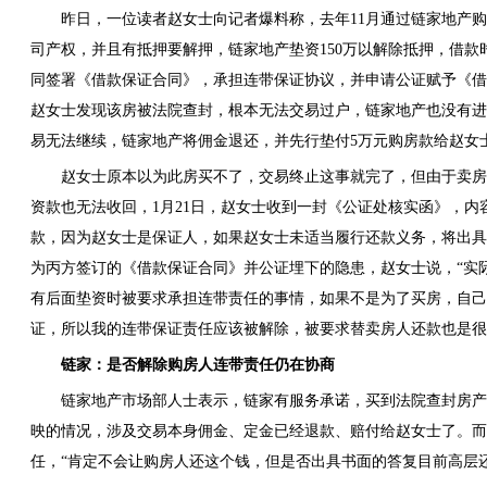
昨日，一位读者赵女士向记者爆料称，去年11月通过链家地产购
司产权，并且有抵押要解押，链家地产垫资150万以解除抵押，借款
同签署《借款保证合同》，承担连带保证协议，并申请公证赋予《借
赵女士发现该房被法院查封，根本无法交易过户，链家地产也没有进
易无法继续，链家地产将佣金退还，并先行垫付5万元购房款给赵女
赵女士原本以为此房买不了，交易终止这事就完了，但由于卖房人
资款也无法收回，1月21日，赵女士收到一封《公证处核实函》，内容
款，因为赵女士是保证人，如果赵女士未适当履行还款义务，将出具
为丙方签订的《借款保证合同》并公证埋下的隐患，赵女士说，“实
有后面垫资时被要求承担连带责任的事情，如果不是为了买房，自
证，所以我的连带保证责任应该被解除，被要求替卖房人还款也是很
链家：是否解除购房人连带责任仍在协商
链家地产市场部人士表示，链家有服务承诺，买到法院查封房产
映的情况，涉及交易本身佣金、定金已经退款、赔付给赵女士了。而
任，“肯定不会让购房人还这个钱，但是否出具书面的答复目前高层