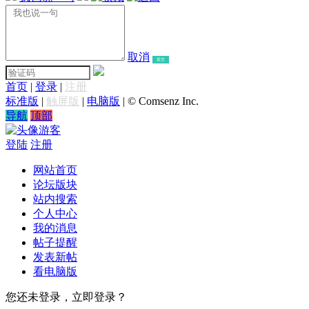
取消
提交
首页
|
登录
|
注册
标准版
|
触屏版
|
电脑版
|
© Comsenz Inc.
导航
顶部
游客
登陆
注册
网站首页
论坛版块
站内搜索
个人中心
我的消息
帖子提醒
发表新帖
看电脑版
您还未登录，立即登录？