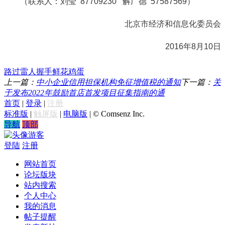
（联系人：刘莹 87709230 解广德 57587569）
北京市经济和信息化委员会
2016年8月10日
路过
雷人
握手
鲜花
鸡蛋
上一篇：
中小企业信用担保机构免征增值税的通知
下一篇：
关
于发布2022年鼓励首店首发项目征集指南的通
首页
|
登录
|
注册
标准版
|
触屏版
|
电脑版
|
© Comsenz Inc.
导航
顶部
游客
登陆
注册
网站首页
论坛版块
站内搜索
个人中心
我的消息
帖子提醒