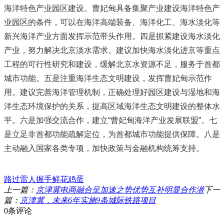
海洋特色产业园区建设。曹妃甸具备集聚产业建设海洋特色产
业园区的条件，可以在海洋高端装备、海洋化工、海水淡化等
新兴海洋产业方面发挥示范带头作用。四是抓紧建设海水淡化
产业，努力解决北京淡水需求。建议加快海水淡化进京等重点
工程的可行性研究和建设，缓解北京水资源不足，服务于首都
城市功能。五是注重海洋生态文明建设，发挥曹妃甸示范作
用。建议完善海洋管理机制，正确处理好园区建设与湿地和海
洋生态环境保护的关系，提高区域海洋生态文明建设的整体水
平。六是加强交流合作，建立“曹妃甸海洋产业发展联盟”。七
是立足非首都功能疏解定位，为首都城市功能提供保障。八是
主动融入国家各类专项，加快政策与金融机构统筹支持。
路过
雷人
握手
鲜花
鸡蛋
上一篇：
京津冀电商融合呈加速之势优势互补明显合作潜
下一
篇：
京津冀，未来6年实施9条城际铁路项目
0条评论