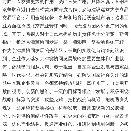
方面，应发挥更大的作用，突出带头作用。具体来说，首钢应
该争取在港口整合经营方面深度合作；参与建设运营大宗商品
交易平台；利用金融优势，参与和培育活跃金融市场；临港工
业方面在承接北京产业转移同时，眼光投向国内外更广阔的领
域。其实，首钢人对于自己承担的历史责任也十分清楚，靳伟
指出，推动京津冀协同发展，是一项艰巨、复杂的系统工程。
作为京津冀协同发展的先锋队，长期的实践使首钢深刻认识
到，企业作为落实京津冀协同发展战略的重要主体和产业载
体，必须坚持服从大局、敢于担当，自觉将企业发展与国家战
略、时代要求、社会进步紧密结合，在解决国家社会关注的难
题中实现企业发展；必须坚持解放思想、真抓实干，自觉用开
放的视野、创新的思维、一流的目标引领企业发展，积极围绕
战略目标聚合资源、攻坚克难，把挑战变为机遇，把机遇变为
现实；必须坚持创新驱动、科学发展，自觉围绕新的发展理
念，推进供给侧结构性改革，在更大的区域范围内合理配置资
源、优化产业结构、贯通产业链条、推进体制机制创新；必须