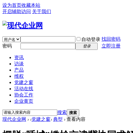
设为首页
收藏本站
开启辅助访问
关于我们
找回密码
自动登录
密码
立即注册
登录
资讯
访谈
产品
维权
党建之窗
活动在线
协会工作
企业黄页
搜索
搜索
现代企业网
›
›
党建之窗
›
典型
›
查看内容