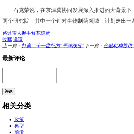
石克荣说，在京津冀协同发展深入推进的大背景下，
两个研究院，其中一个针对生物制药领域，计划走出一条
路过
雷人
握手
鲜花
鸡蛋
收藏
邀请
上一篇：
打赢二十一世纪的“平津战役”
下一篇：
金融机构提供
最新评论
评论
相关分类
政策
典型
前沿