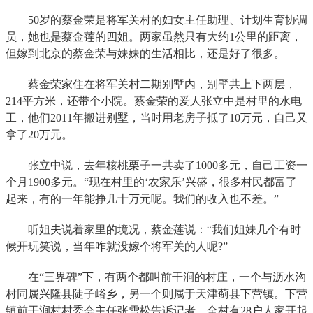
50岁的蔡金荣是将军关村的妇女主任助理、计划生育协调
员，她也是蔡金莲的四姐。两家虽然只有大约1公里的距离，
但嫁到北京的蔡金荣与妹妹的生活相比，还是好了很多。
蔡金荣家住在将军关村二期别墅内，别墅共上下两层，
214平方米，还带个小院。蔡金荣的爱人张立中是村里的水电
工，他们2011年搬进别墅，当时用老房子抵了10万元，自己又
拿了20万元。
张立中说，去年核桃栗子一共卖了1000多元，自己工资一
个月1900多元。“现在村里的‘农家乐’兴盛，很多村民都富了
起来，有的一年能挣几十万元呢。我们的收入也不差。”
听姐夫说着家里的境况，蔡金莲说：“我们姐妹几个有时
候开玩笑说，当年咋就没嫁个将军关的人呢?”
在“三界碑”下，有两个都叫前干涧的村庄，一个与沥水沟
村同属兴隆县陡子峪乡，另一个则属于天津蓟县下营镇。下营
镇前干涧村村委会主任张雪松告诉记者，全村有28户人家开起