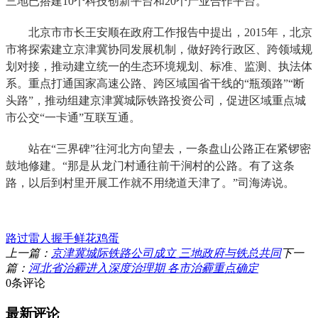
三地已搭建10个科技创新平台和20个产业合作平台。
北京市市长王安顺在政府工作报告中提出，2015年，北京
市将探索建立京津冀协同发展机制，做好跨行政区、跨领域规
划对接，推动建立统一的生态环境规划、标准、监测、执法体
系。重点打通国家高速公路、跨区域国省干线的“瓶颈路”“断
头路”，推动组建京津冀城际铁路投资公司，促进区域重点城
市公交“一卡通”互联互通。
站在“三界碑”往河北方向望去，一条盘山公路正在紧锣密
鼓地修建。“那是从龙门村通往前干涧村的公路。有了这条
路，以后到村里开展工作就不用绕道天津了。”司海涛说。
路过
雷人
握手
鲜花
鸡蛋
上一篇：
京津冀城际铁路公司成立 三地政府与铁总共同
下一
篇：
河北省治霾进入深度治理期 各市治霾重点确定
0条评论
最新评论