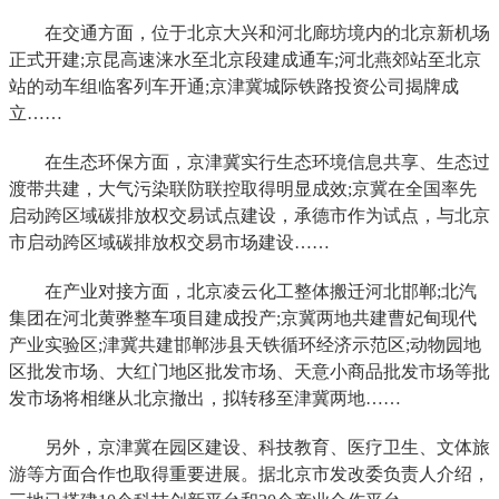
在交通方面，位于北京大兴和河北廊坊境内的北京新机场
正式开建;京昆高速涞水至北京段建成通车;河北燕郊站至北京
站的动车组临客列车开通;京津冀城际铁路投资公司揭牌成
立……
在生态环保方面，京津冀实行生态环境信息共享、生态过
渡带共建，大气污染联防联控取得明显成效;京冀在全国率先
启动跨区域碳排放权交易试点建设，承德市作为试点，与北京
市启动跨区域碳排放权交易市场建设……
在产业对接方面，北京凌云化工整体搬迁河北邯郸;北汽
集团在河北黄骅整车项目建成投产;京冀两地共建曹妃甸现代
产业实验区;津冀共建邯郸涉县天铁循环经济示范区;动物园地
区批发市场、大红门地区批发市场、天意小商品批发市场等批
发市场将相继从北京撤出，拟转移至津冀两地……
另外，京津冀在园区建设、科技教育、医疗卫生、文体旅
游等方面合作也取得重要进展。据北京市发改委负责人介绍，