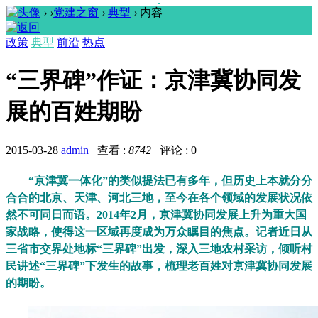
›
›
党建之窗
›
典型
›
内容
政策
典型
前沿
热点
“三界碑”作证：京津冀协同发
展的百姓期盼
2015-03-28
admin
查看 :
8742
评论 : 0
“京津冀一体化”的类似提法已有多年，但历史上本就分分
合合的北京、天津、河北三地，至今在各个领域的发展状况依
然不可同日而语。2014年2月，京津冀协同发展上升为重大国
家战略，使得这一区域再度成为万众瞩目的焦点。记者近日从
三省市交界处地标“三界碑”出发，深入三地农村采访，倾听村
民讲述“三界碑”下发生的故事，梳理老百姓对京津冀协同发展
的期盼。