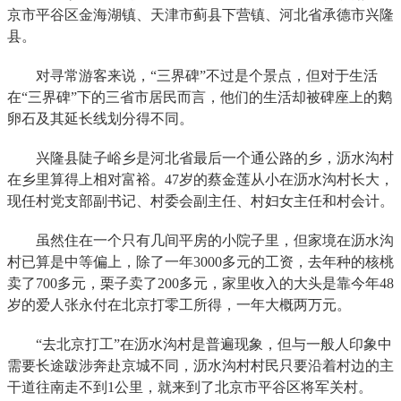
京市平谷区金海湖镇、天津市蓟县下营镇、河北省承德市兴隆
县。
对寻常游客来说，“三界碑”不过是个景点，但对于生活
在“三界碑”下的三省市居民而言，他们的生活却被碑座上的鹅
卵石及其延长线划分得不同。
兴隆县陡子峪乡是河北省最后一个通公路的乡，沥水沟村
在乡里算得上相对富裕。47岁的蔡金莲从小在沥水沟村长大，
现任村党支部副书记、村委会副主任、村妇女主任和村会计。
虽然住在一个只有几间平房的小院子里，但家境在沥水沟
村已算是中等偏上，除了一年3000多元的工资，去年种的核桃
卖了700多元，栗子卖了200多元，家里收入的大头是靠今年48
岁的爱人张永付在北京打零工所得，一年大概两万元。
“去北京打工”在沥水沟村是普遍现象，但与一般人印象中
需要长途跋涉奔赴京城不同，沥水沟村村民只要沿着村边的主
干道往南走不到1公里，就来到了北京市平谷区将军关村。