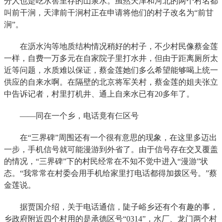
分人也是吃水窖里存的山泉水。虽然天津和河北的两个村名都
叫前干涧，天津前干涧村正在申请将他们的村子改名为“前甘
涧”。
在沥水沟等地质结构情况稍好的村子，不少村民像蔡金莲
一样，自费一万多元在自家院子里打水井，但由于距离厕所太
近等问题，水质难以保证，蔡金莲她们多么希望能够喝上统一
供应的自来水啊。在隔壁的北京将军关村，蔡金莲的姐夫张立
中告诉记者，村里打机井、通上自来水已有20多年了。
——同在一个乡，电话竟有仨区号
在“三界碑”周围还有一个很有意思的现象，在这里多迈出
一步，手机信号就可能漫游到外省了。由于信号存在交叉覆盖
的情况，“三界碑”下的村民经常在不知不觉中进入“漫游”状
态。“我常常在村委会用手机给家里打电话都得加拨区号。”蔡
金莲说。
据贾国介绍，关于电话通信，陡子峪乡还有个有趣的事，
乡政府附近四个村用的是承德区号“0314”，水厂、龙门两个村