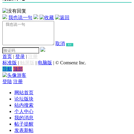
我也说一句
取消
提交
首页
|
登录
|
注册
标准版
|
触屏版
|
电脑版
|
© Comsenz Inc.
导航
顶部
游客
登陆
注册
网站首页
论坛版块
站内搜索
个人中心
我的消息
帖子提醒
发表新帖