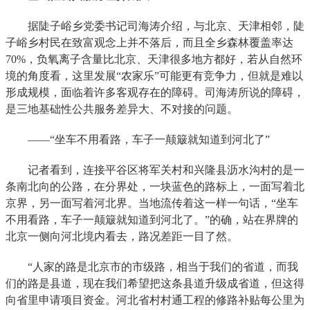
据陡子峪乡党委书记司海涛介绍，与北京、天津相邻，陡
子峪乡村民在致富观念上并不落后，而且全乡森林覆盖率达
70%，负氧离子含量比北京、天津很多地方都好，若从自然环
境的角度看，这里发展“农家乐”可能更有竞争力，但就是难以
形成规模，面临着许多客观存在的障碍。司海涛所说的障碍，
是三地基础性公共服务差异大、不对接的问题。
——“坐车不用看路，车子一颠簸就知道到河北了”
记者看到，连接平谷区将军关村和兴隆县沥水沟村的是一
条南北向的公路，在分界处，一块蓝色的路标上，一面写着北
京界，另一面写着河北界。当地流传着这一样一句话，“坐车
不用看路，车子一颠簸就知道到河北了。”的确，站在界牌的
北京一侧向河北境内看去，路况差距一目了然。
“人家的路是北京市的市级路，相当于我们的省道，而我
们的路是县道，现在我们希望把这条县道升级成省道，但这得
向省里申请项目资金。河北省村村通工程的修路补贴每公里为