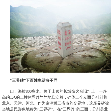
“三界碑”下百姓生活各不同
山，海拔800多米。位于山顶的长城烽火台旧址上，一座
高约1米的三棱体界碑静静地伫立着，碑体三个立面分别刻着
北京、天津、河北。作为京津冀三省市的交界地，这座界碑被
当地居民形象地称为“三界碑”。在“三界碑”的三面，分别是北