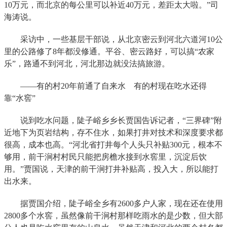
10万元，而北京的每公里可以补近40万元，差距太大啦。”司
海涛说。
采访中，一些基层干部说，从北京密云到河北六道河10公
里的公路修了8年都没修通。平谷、密云路好，可以搞“农家
乐”，路通不到河北，河北那边就没法搞旅游。
——有的村20年前通了自来水 有的村现在吃水还得
靠“水窖”
说到吃水问题，陡子峪乡乡长贾国告诉记者，“三界碑”附
近地下为页岩结构，存不住水，如果打井对技术和深度要求都
很高，成本也高。“河北省打井每个人头只补贴300元，根本不
够用，前干涧村村民只能把房檐水接到水窖里，沉淀后饮
用。”贾国说，天津的前干涧打井补贴高，投入大，所以能打
出水来。
据贾国介绍，陡子峪全乡有2600多户人家，现在还在使用
2800多个水窖，虽然像前干涧村那样吃雨水的是少数，但大部