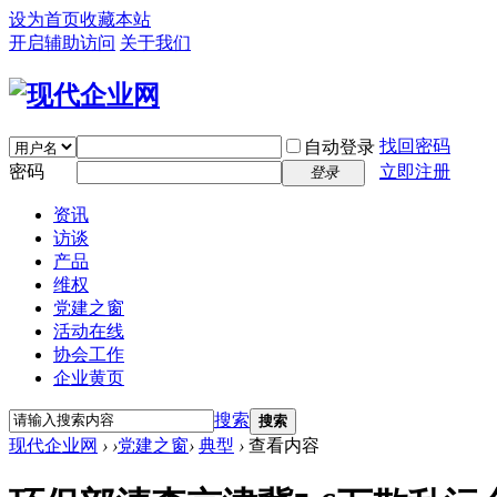
设为首页
收藏本站
开启辅助访问
关于我们
找回密码
自动登录
密码
立即注册
登录
资讯
访谈
产品
维权
党建之窗
活动在线
协会工作
企业黄页
搜索
搜索
现代企业网
›
›
党建之窗
›
典型
›
查看内容