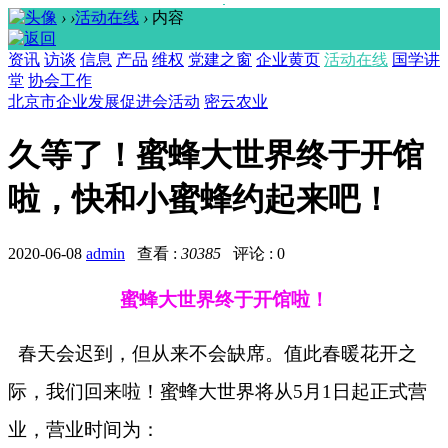
›
›
活动在线
›
内容
资讯
访谈
信息
产品
维权
党建之窗
企业黄页
活动在线
国学讲
堂
协会工作
北京市企业发展促进会活动
密云农业
久等了！蜜蜂大世界终于开馆
啦，快和小蜜蜂约起来吧！
2020-06-08
admin
查看 :
30385
评论 : 0
蜜蜂大世界终于开馆啦！
春天会迟到，但从来不会缺席。值此春暖花开之
际，我们回来啦！蜜蜂大世界将从
5月1日起正式营
业，营业时间为：