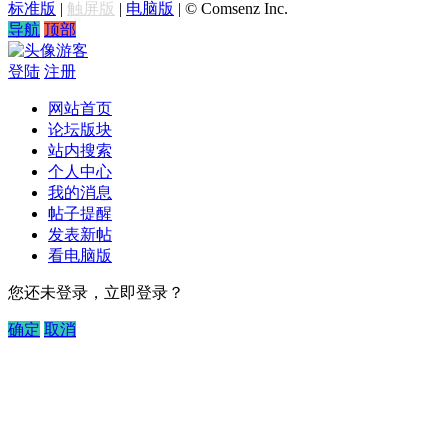
标准版
|
触屏版
|
电脑版
|
© Comsenz Inc.
导航
顶部
游客
登陆
注册
网站首页
论坛版块
站内搜索
个人中心
我的消息
帖子提醒
发表新帖
看电脑版
您还未登录，立即登录？
确定
取消