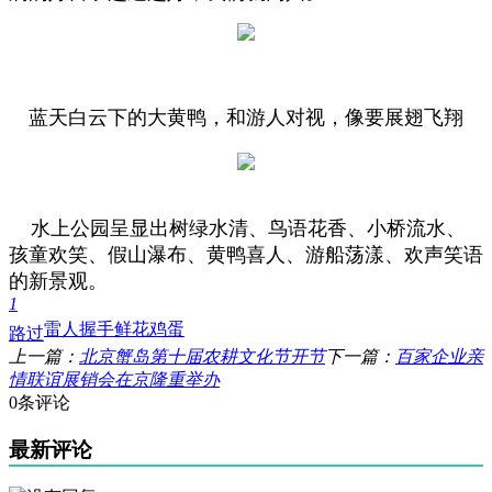
蓝天白云下的大黄鸭，和游人对视，像要展翅飞翔
水上公园呈显出树绿水清、鸟语花香、小桥流水、
孩童欢笑、假山瀑布、黄鸭喜人、游船荡漾、欢声笑语
的新景观。
1
雷人
握手
鲜花
鸡蛋
路过
上一篇：
北京蟹岛第十届农耕文化节开节
下一篇：
百家企业亲
情联谊展销会在京隆重举办
0条评论
最新评论