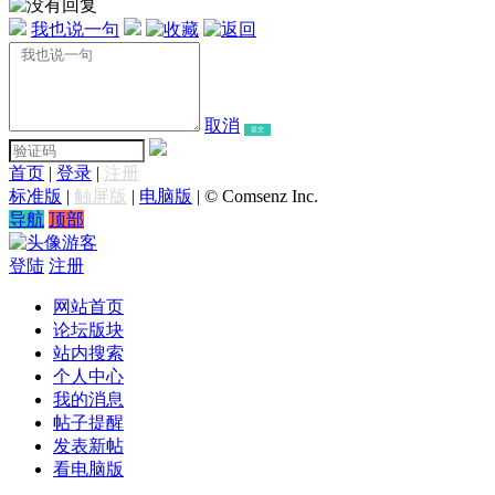
我也说一句
取消
提交
首页
|
登录
|
注册
标准版
|
触屏版
|
电脑版
|
© Comsenz Inc.
导航
顶部
游客
登陆
注册
网站首页
论坛版块
站内搜索
个人中心
我的消息
帖子提醒
发表新帖
看电脑版