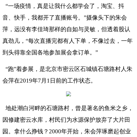
“一场疫情，真是让我什么都学会了，淘宝、抖
音、快手，我都开了直播账号。”摄像头下的朱会
萍，远没有李佳琦那样的自如与灵敏，但透着股认
真劲儿，“每次直播完都有人下单，不像过去，一年
到头得靠全国各地参加展会拿订单。”
“跑”着参展，是北京市密云区石城镇石塘路村人朱
会萍在
2019
年
7
月
1
日前的工作状态。
地处潮白河畔的石塘路村，曾是著名的鱼米之乡，
因修建密云水库，村民们为水源保护放弃了大片田
园。拿什么挣钱？
2000
年开始，朱会萍琢磨起创业