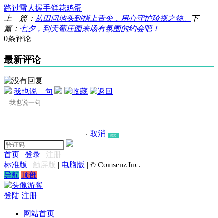
路过
雷人
握手
鲜花
鸡蛋
上一篇：
从田间地头到指上舌尖，用心守护珍视之物。
下一
篇：
七夕，到天葡庄园来场有氛围的约会吧！
0条评论
最新评论
我也说一句
取消
提交
首页
|
登录
|
注册
标准版
|
触屏版
|
电脑版
|
© Comsenz Inc.
导航
顶部
游客
登陆
注册
网站首页