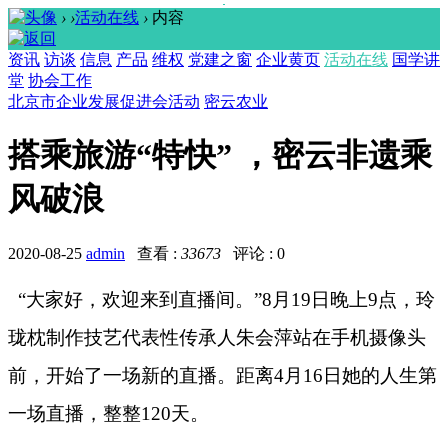
›
›
活动在线
›
内容
资讯
访谈
信息
产品
维权
党建之窗
企业黄页
活动在线
国学讲
堂
协会工作
北京市企业发展促进会活动
密云农业
搭乘旅游“特快” ，密云非遗乘
风破浪
2020-08-25
admin
查看 :
33673
评论 : 0
“大家好，欢迎来到直播间。”
8
月
19
日晚上
9
点，玲
珑枕制作技艺代表性传承人朱会萍站在手机摄像头
前，开始了一场新的直播。距离
4
月
16
日她的人生第
一场直播，整整
120
天。