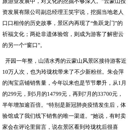
旅游业发展中，对文化的挖掘不够深入。”云蒙山投
资发展有限公司副总经理王笑宇说，挖掘当地老人
口口相传的历史故事，景区内再现了“鱼跃龙门”的
祈福文化；两处非遗体验馆，则成为游客了解密云
的另一个“窗口”。
开园一年整，山清水秀的云蒙山风景区接待游客近
10
万人次，也为玲珑枕带来了不少新粉丝。朱会萍
的淘宝店铺销售量，今年以来也是节节攀升，从
1
月
的
299
元，到
5
月的
14799
元，再到
7
月的
33700
元，
半年增加逾百倍。“特别是新冠肺炎疫情发生后，体
验馆成了我们线下销售的唯一渠道。”她说，有时卖
家会在评论里留言，说在景区看到玲珑枕后很喜