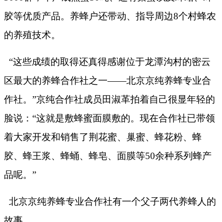
胶等优质产品。养蜂户还带动、指导周边
8
个村蜂农
的养殖技术。
“这些成绩的取得还真得感谢位于龙潭沟村的密云
区最大的养蜂合作社之一——北京京纯养蜂专业合
作社。”京纯合作社成员田淑革拍着自己很显年轻的
脸说：“这就是敷蜂蜜面膜敷的。现在合作社已带领
着大家开发和销售了荆花蜜、巢蜜、蜂花粉、蜂
胶、蜂王浆、蜂蛹、蜂皂、面膜等
50
余种系列蜂产
品呢。”
北京京纯养蜂专业合作社有一个父子两代养蜂人的
故事。