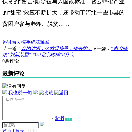
扶贫的“密云模式”被写入国家标准。密云蜂蜜产业
的“甜蜜”效应不断扩大，还带动了河北一些市县的
贫困户参与养蜂、脱贫……
路过
雷人
握手
鲜花
鸡蛋
上一篇：
金地达源，金秋采摘季，快来约！
下一篇：
“密乡味
浓”刘新荣登“2020北京榜样”8月人
0条评论
最新评论
我也说一句
取消
提交
首页
|
登录
|
注册