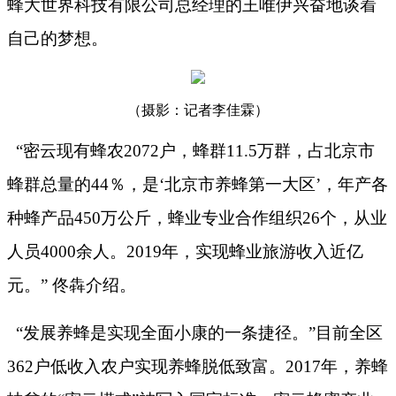
蜂大世界科技有限公司总经理的王唯伊兴奋地谈着
自己的梦想。
（摄影：记者李佳霖）
“密云现有蜂农
2072
户，蜂群
11.5
万群，占北京市
蜂群总量的
44
％，是‘北京市养蜂第一大区’，年产各
种蜂产品
450
万公斤，蜂业专业合作组织
26
个，从业
人员
4000
余人。
2019
年，实现蜂业旅游收入近亿
元。” 佟犇介绍。
“发展养蜂是实现全面小康的一条捷径。”目前全区
362
户低收入农户实现养蜂脱低致富。
2017
年，养蜂