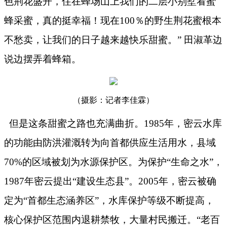
色荆花盛开，住在蜂场山上我们的二层小别墅看蜜
蜂采蜜，真的挺幸福！现在
100
％的野生荆花蜜根本
不愁卖，让我们的日子越来越快乐甜蜜。” 田淑革边
说边摆弄着蜂箱。
（摄影：记者李佳霖）
但是这条甜蜜之路也充满曲折。
1985
年，密云水库
的功能由防洪灌溉转为向首都供应生活用水，县域
70%
的区域被划为水源保护区。为保护“生命之水”，
1987
年密云提出“建设生态县”。
2005
年，密云被确
定为“首都生态涵养区”，水库保护等级不断提高，
核心保护区范围内退耕禁牧，大量村民搬迁。“老百