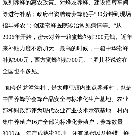
系列养蜂的惠农政策。对蜂农养蜂、建设摇蜜车间
等进行补贴；政府出资聘请养蜂能手“
30
分钟到现场
指导蜂农”；创建蜜蜂医院诊治常见病情等。“从
2006
年开始，密云对养一箱蜜蜂补贴
300
元钱。近年
来补贴力度不断加大，最高的时候，一箱中华蜜蜂
补贴
900
元，西方蜜蜂补贴
700
元。” 罗其花说这在
全国也不多见。
如今的龙潭沟村，是太师屯镇内重点养蜂村，也是
中国养蜂学会蜂产品安全与标准化生产基地、农业
部和财政部评为现代农业产业技术示范基地。村内
集中养殖户
16
户全部为标准化养殖户，养蜂数量
3000
群，年产成熟蜜
30
吨、还有巢蜜以及蜂蜡、蜂