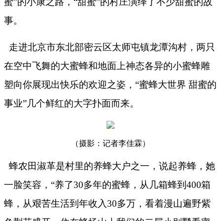
蜜”的小康之路，“甜蜜”的村庄演绎了不少甜蜜的故
事。
走进北京市东北部密云区太师屯镇龙潭沟村，两只
在空中飞舞的大蜜蜂和地面上神态各异的小蜜蜂雕
塑向你展现出快乐的欢迎之姿，“蜜蜂大世界 甜蜜的
事业”几个鲜红的大字扑面而来。
（摄影：记者李佳霖）
蜂农田淑革是村里的养蜂大户之一，说起养蜂，她
一脸笑容，“养了
30
多年的蜜蜂，从几箱蜂到
400
箱
蜂，从艰苦生活到年收入
30
多万，看着漫山遍野紫