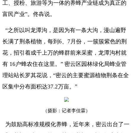
工、授粉、旅游等为一体的养蜂产业链成为真正的
富民产业”。佟犇说。
“之所以叫龙潭沟，是因为有一条大沟，漫山遍野
长满了荆条植物，每到
6
、
7
月份，一簇簇紫色的荆
花，招引着成千上万的蜂群前来采蜜，龙潭沟村就
有
16
户蜂农住在这里。” 密云区园林绿化局蜂业管
理站站长罗其花说，“密云的主要蜜源植物荆条在全
区集中分布面积达
37.2
万亩。”
（摄影：记者李佳霖）
为鼓励高标准规模化养蜂，近年来，密云出台了一