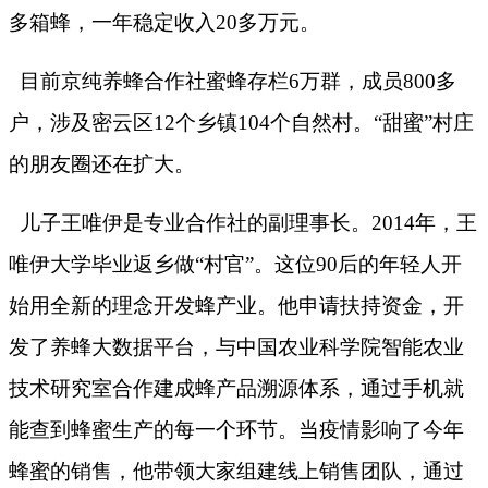
多箱蜂，一年稳定收入
20
多万元。
目前京纯养蜂合作社蜜蜂存栏
6
万群，成员
800
多
户，涉及密云区
12
个乡镇
104
个自然村。“甜蜜”村庄
的朋友圈还在扩大。
儿子王唯伊是专业合作社的副理事长。
2014
年，王
唯伊大学毕业返乡做“村官”。这位
90
后的年轻人开
始用全新的理念开发蜂产业。他申请扶持资金，开
发了养蜂大数据平台，与中国农业科学院智能农业
技术研究室合作建成蜂产品溯源体系，通过手机就
能查到蜂蜜生产的每一个环节。当疫情影响了今年
蜂蜜的销售，他带领大家组建线上销售团队，通过