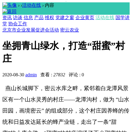
›
›
活动在线
›
内容
资讯
访谈
信息
产品
维权
党建之窗
企业黄页
活动在线
国学讲
堂
协会工作
北京市企业发展促进会活动
密云农业
坐拥青山绿水，打造“甜蜜”村
庄
2020-08-30
admin
查看 :
27832
评论 : 0
燕山长城脚下，密云水库之畔，紧邻着白龙潭风景
区有一个山水灵秀的村庄——龙潭沟村，做为 “山水
田园，画境密云” 的组成部分，这个村庄因养蜂的传
统和日益发达延长的蜂产业链，走出了一条”甜