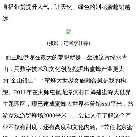
直播带货提升人气，让天然、绿色的荆花蜜越销越
远。
（摄影：记者李佳霖）
而王唯伊现在最大的梦想就是，坐拥这片绿水青
山，用数字技术和文化创意挖掘出蜜蜂产业更大
的“金山银山”。“蜜蜂大世界文旅融合就是我的构
想。
2011
年在太师屯镇龙潭沟村口筹建蜜蜂大世界
主题园区，现已建成蜜蜂大世界科普馆
650
平米，旅
游参观游览蜂场
2000
平米……要让人们了解这个产
业不仅有甜度，还有高度和文化内涵。”兼任北京蜜