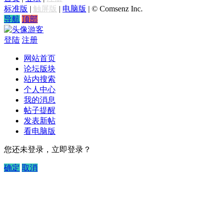
标准版
|
触屏版
|
电脑版
|
© Comsenz Inc.
导航
顶部
游客
登陆
注册
网站首页
论坛版块
站内搜索
个人中心
我的消息
帖子提醒
发表新帖
看电脑版
您还未登录，立即登录？
确定
取消