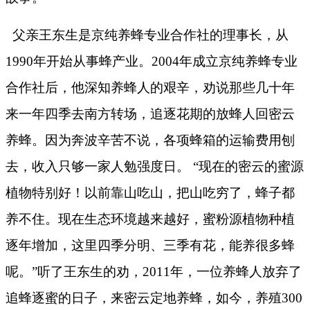
父亲王东生是京纯养蜂专业合作社的理事长，从
1990
年开始从事蜂产业。
2004
年成立京纯养蜂专业
合作社后，他深知养蜂人的艰辛，劝说那些几十年
来一年四季去南方转场，追逐花期的放蜂人回密云
养蜂。因为奔波辛苦不说，各项蜂箱的运输费用刨
去，收入只够一家人勉强度日。 “现在的密云的蜜源
植物特别好！以前靠山吃山，把山吃穷了，蜂子都
养不住。现在生态环境越来越好，蜜粉源植物种植
逐年增加，这里四季分明、三季有花，能养很多蜂
呢。”听了王东生的劝，
2011
年，一位养蜂人放弃了
追蜂逐蜜的日子，来密云定地养蜂，如今，养殖
300