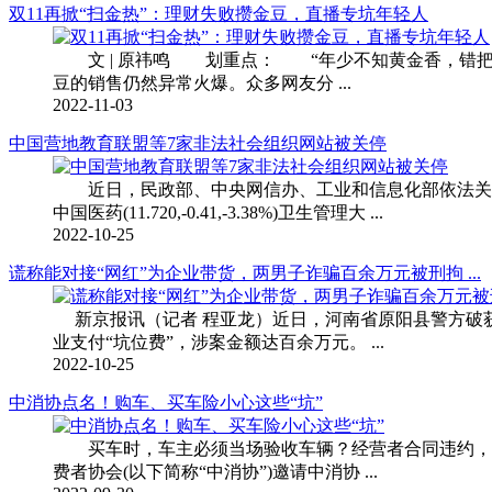
双11再掀“扫金热”：理财失败攒金豆，直播专坑年轻人
文 | 原祎鸣 划重点： “年少不知黄金香，错把黄
豆的销售仍然异常火爆。众多网友分 ...
2022-11-03
中国营地教育联盟等7家非法社会组织网站被关停
近日，民政部、中央网信办、工业和信息化部依法关停
中国医药(11.720,-0.41,-3.38%)卫生管理大 ...
2022-10-25
谎称能对接“网红”为企业带货，两男子诈骗百余万元被刑拘 ...
新京报讯（记者 程亚龙）近日，河南省原阳县警方破获
业支付“坑位费”，涉案金额达百余万元。 ...
2022-10-25
中消协点名！购车、买车险小心这些“坑”
买车时，车主必须当场验收车辆？经营者合同违约，不
费者协会(以下简称“中消协”)邀请中消协 ...