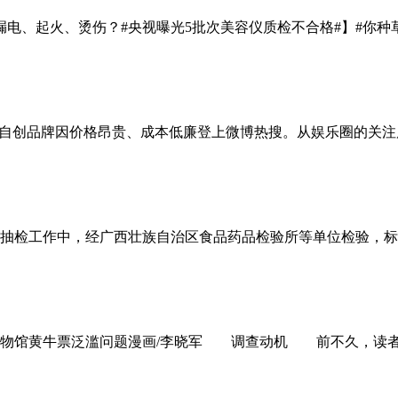
漏电、起火、烫伤？#央视曝光5批次美容仪质检不合格#】#你
阳娜娜自创品牌因价格昂贵、成本低廉登上微博热搜。从娱乐圈的关
品监督抽检工作中，经广西壮族自治区食品药品检验所等单位检验
馆黄牛票泛滥问题漫画/李晓军 调查动机 前不久，读者陈