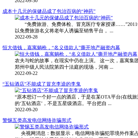
2022-09-30
成本十几元的保健品成了包治百病的“神药”
“免费旅游、免费体检、冒充医疗专家授课……”201
以免费旅游名义将老年人诱骗至销售平台， ...
2022-09-28
恒大借钱，嘉寓躺枪，“名义借款人”撕开地产融资内幕
农夫与蛇的故事，在现实中仍在上演。 这一次，嘉寓集团
郑州中级人民法院第四十法庭的现场，河南 ...
2022-09-22
“五钻酒店”不能成了冒充李逵的李鬼
“原本想订一个好一点的酒店，于是在某OTA平台(在
的‘五钻酒店’，不是五星级酒店。平台把自 ...
2022-09-20
警惕五类高发电信网络诈骗形式
央视网消息：数据显示，电信网络诈骗犯罪境外作案占比