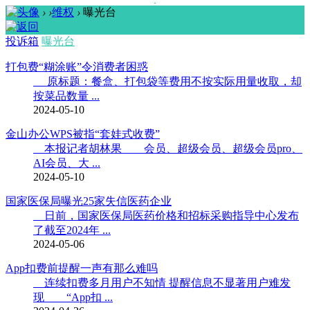
›
›
维权
›
曝光台
投诉箱
曝光台
打包费“糊涂账”令消费者困惑
原标题：餐盒、打包袋等费用不按实际用量收取，却
按菜品数量 ...
2024-05-10
金山办公WPS被指“套娃式收费”
本报记者胡林果 会员、超级会员、超级会员pro、
AI会员、大 ...
2024-05-10
国家医保局曝光25家失信医药企业
日前，国家医保局医药价格和招标采购指导中心发布
了截至2024年 ...
2024-05-06
App扣费前提醒一声有那么难吗
连续扣费多月用户不知情 提醒信息不显著用户难发
现 “App扣 ...