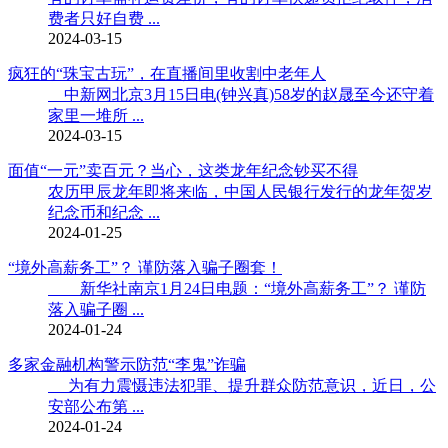
费者只好自费 ...
2024-03-15
疯狂的“珠宝古玩”，在直播间里收割中老年人
中新网北京3月15日电(钟兴真)58岁的赵晟至今还守着
家里一堆所 ...
2024-03-15
面值“一元”卖百元？当心，这类龙年纪念钞买不得
农历甲辰龙年即将来临，中国人民银行发行的龙年贺岁
纪念币和纪念 ...
2024-01-25
“境外高薪务工”？ 谨防落入骗子圈套！
新华社南京1月24日电题：“境外高薪务工”？ 谨防
落入骗子圈 ...
2024-01-24
多家金融机构警示防范“李鬼”诈骗
为有力震慑违法犯罪、提升群众防范意识，近日，公
安部公布第 ...
2024-01-24