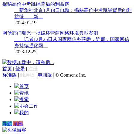
揭秘高价中考跳绳背后的利益链
新华社北京1月18日电题：揭秘高价中考跳绳背后的利
益链 新 ...
2024-01-19
网信部门曝光一批破坏营商网络环境典型案例
记者12月25日从国家网信办获悉，近期，国家网信
办持续强化网 ...
2023-12-25
数据加载中，请稍后...
首页
|
登录
|
注册
标准版
|
触屏版
|
电脑版
|
© Comsenz Inc.
首页
资讯
搜索
协会工作
我的
导航
顶部
游客