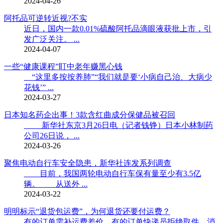
2024-04-26
阿托品可逆转近视?不实
近日，国内一款0.01%硫酸阿托品滴眼液获批上市，引
发广泛关注。 ...
2024-04-07
一些“健康课程”盯中老年赚黑心钱
“这里多按按养肺”“我们就是要‘小病自己治、大病少
花钱’” ...
2024-03-27
日本知名药企出事！3款含红曲成分保健品被召回
新华社东京3月26日电（记者钱铮）日本小林制药
公司26日说， ...
2024-03-26
聚焦电动自行车安全隐患，新华社连发系列调查
目前，我国两轮电动自行车保有量至少有3.5亿
辆。 从送外 ...
2024-03-22
明明标示“退货包运费”，为何退货还要付运费？
有的订单需补运费差价，有的订单快递员拒绝取件，消