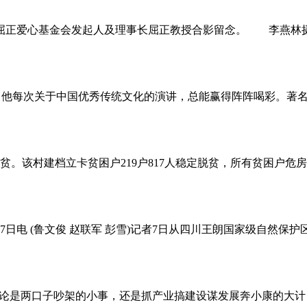
京屈正爱心基金会发起人及理事长屈正教授合影留念。 李燕
他每次关于中国优秀传统文化的演讲，总能赢得阵阵喝彩。著名
。该村建档立卡贫困户219户817人稳定脱贫，所有贫困户危
日电 (鲁文俊 赵联军 彭雪)记者7日从四川王朗国家级自然保
不论是两口子吵架的小事，还是抓产业搞建设谋发展奔小康的大