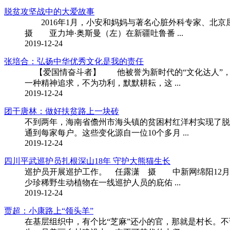
脱贫攻坚战中的大爱故事
2016年1月，小安和妈妈与著名心脏外科专家、北
摄 亚力坤·奥斯曼（左）在新疆吐鲁番 ...
2019-12-24
张培合：弘扬中华优秀文化是我的责任
【爱国情奋斗者】 他被誉为新时代的“文化达人”，
一种精神追求，不为功利，默默耕耘，这 ...
2019-12-24
团干唐林：做好扶贫路上一块砖
不到两年，海南省儋州市海头镇的贫困村红洋村实现了脱贫
通到每家每户。这些变化源自一位10个多月 ...
2019-12-24
四川平武巡护员扎根深山18年 守护大熊猫生长
巡护员开展巡护工作。 任露潇 摄 中新网绵阳12月7
少珍稀野生动植物在一线巡护人员的庇佑 ...
2019-12-24
贾超：小康路上“领头羊”
在基层组织中，有个比“芝麻”还小的官，那就是村长。