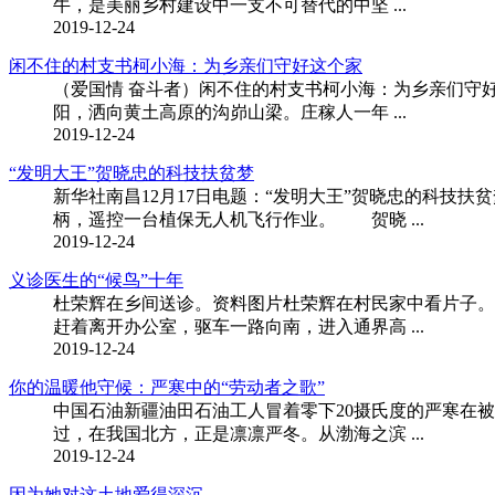
牛，是美丽乡村建设中一支不可替代的中坚 ...
2019-12-24
闲不住的村支书柯小海：为乡亲们守好这个家
（爱国情 奋斗者）闲不住的村支书柯小海：为乡亲们守
阳，洒向黄土高原的沟峁山梁。庄稼人一年 ...
2019-12-24
“发明大王”贺晓忠的科技扶贫梦
新华社南昌12月17日电题：“发明大王”贺晓忠的科
柄，遥控一台植保无人机飞行作业。 贺晓 ...
2019-12-24
义诊医生的“候鸟”十年
杜荣辉在乡间送诊。资料图片杜荣辉在村民家中看片
赶着离开办公室，驱车一路向南，进入通界高 ...
2019-12-24
你的温暖他守候：严寒中的“劳动者之歌”
中国石油新疆油田石油工人冒着零下20摄氏度的严寒在被
过，在我国北方，正是凛凛严冬。从渤海之滨 ...
2019-12-24
因为她对这土地爱得深沉