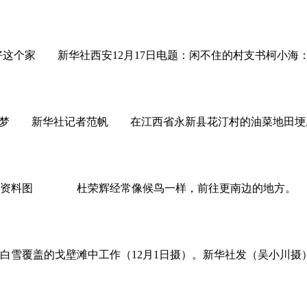
好这个家 新华社西安12月17日电题：闲不住的村支书柯小
技扶贫梦 新华社记者范帆 在江西省永新县花汀村的油菜地田
子。资料图 杜荣辉经常像候鸟一样，前往更南边的地方。 
白雪覆盖的戈壁滩中工作（12月1日摄）。新华社发（吴小川摄）