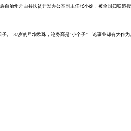
自治州舟曲县扶贫开发办公室副主任张小娟，被全国妇联追授“
子。”37岁的旦增欧珠，论身高是“小个子”，论事业却有大作