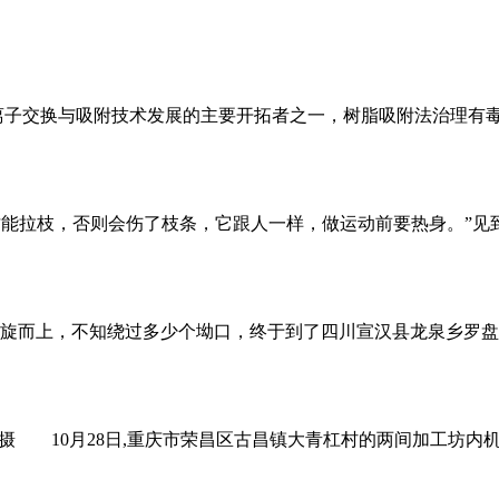
交换与吸附技术发展的主要开拓者之一，树脂吸附法治理有毒
，才能拉枝，否则会伤了枝条，它跟人一样，做运动前要热身。”
而上，不知绕过多少个坳口，终于到了四川宣汉县龙泉乡罗盘村
 摄 10月28日,重庆市荣昌区古昌镇大青杠村的两间加工坊内