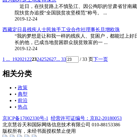
近日，在扶贫路上不慎坠江、因公殉职的甘肃省甘南藏族
院扶贫办追授“全国脱贫攻坚模范”称号。 ...
2019-12-24
西藏定日县残疾人士民族手工业合作社理事长旦增欧珠
“我的梦想是让和我一样的残疾人、贫困户，都能过上好日
长的他，已成当地贫困群众脱贫致富的一 ...
2019-12-24
1 ...
19
20
21
22
23
24
25
26
27
... 33
/ 33 页
下一页
相关分类
•
政策
•
典型
•
前沿
•
热点
京ICP备17002330号-1
经营许可证编号：京B2-20180053
北京慧谷天和国际网络信息技术有限公司 010-88153386
版权所有，未经书面授权禁止使用