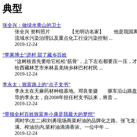
典型
张全兴：做绿水青山的卫士
张全兴 资料照片 【光明访名家】 他是我国离子
流域水污染治理以及重点化工行业污染控制 ...
2019-12-24
“苹果博士”进村 甜了藏乡百姓
“这树枝首先要给它松松‘筋骨’，上下左右都要压一压
给西藏林芝市米林县羌纳乡林巴村村民 ...
2019-12-24
李永太：致富路上的“点子支书”
李永太在天麻药材种植基地。邓良奎摄 驱车沿山路盘旋
导的李永太，自2008年担任村支书以来，将昔 ...
2019-12-24
“带领全村百姓致富奔小康是我最大的梦想”
周时学(左二)和刘勇现场商菜籽油的品牌化之路。张飞龙
满。榨油坊内,菜籽油滴滴香浓。一位中年 ...
2019-12-24