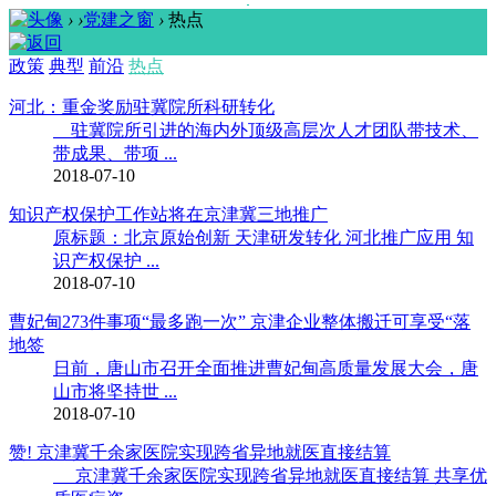
›
›
党建之窗
›
热点
政策
典型
前沿
热点
河北：重金奖励驻冀院所科研转化
驻冀院所引进的海内外顶级高层次人才团队带技术、
带成果、带项 ...
2018-07-10
知识产权保护工作站将在京津冀三地推广
原标题：北京原始创新 天津研发转化 河北推广应用 知
识产权保护 ...
2018-07-10
曹妃甸273件事项“最多跑一次” 京津企业整体搬迁可享受“落
地签
日前，唐山市召开全面推进曹妃甸高质量发展大会，唐
山市将坚持世 ...
2018-07-10
赞! 京津冀千余家医院实现跨省异地就医直接结算
京津冀千余家医院实现跨省异地就医直接结算 共享优