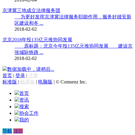
京津冀三地成立法律服务团
为更好发挥京津冀法律服务职能作用，服务好雄安新
区建设和冬 ...
2018-02-02
北京2018年投135亿元推协同发展
原标题：北京今年投135亿元推协同发展 建设京
张城际铁路 ...
2018-02-02
数据加载中，请稍后...
首页
|
登录
|
注册
标准版
|
触屏版
|
电脑版
|
© Comsenz Inc.
首页
资讯
搜索
协会工作
我的
导航
顶部