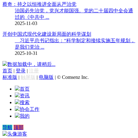
蔡奇：持之以恒推进全面从严治党
治国必先治党，党兴才能国强。党的二十届四中全会通
过的《中共中 ...
2025-11-03
开创中国式现代化建设新局面的科学谋划
习近平总书记指出：“科学制定和接续实施五年规划，
是我们党治 ...
2025-10-31
数据加载中，请稍后...
首页
|
登录
|
注册
标准版
|
触屏版
|
电脑版
|
© Comsenz Inc.
首页
资讯
搜索
协会工作
我的
导航
顶部
游客