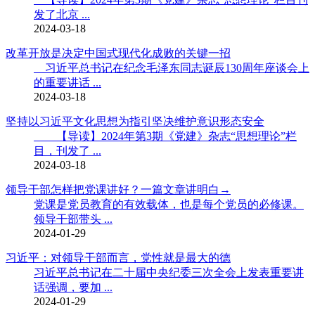
发了北京 ...
2024-03-18
改革开放是决定中国式现代化成败的关键一招
习近平总书记在纪念毛泽东同志诞辰130周年座谈会上
的重要讲话 ...
2024-03-18
坚持以习近平文化思想为指引坚决维护意识形态安全
【导读】2024年第3期《党建》杂志“思想理论”栏
目，刊发了 ...
2024-03-18
领导干部怎样把党课讲好？一篇文章讲明白→
党课是党员教育的有效载体，也是每个党员的必修课。
领导干部带头 ...
2024-01-29
习近平：对领导干部而言，党性就是最大的德
习近平总书记在二十届中央纪委三次全会上发表重要讲
话强调，要加 ...
2024-01-29