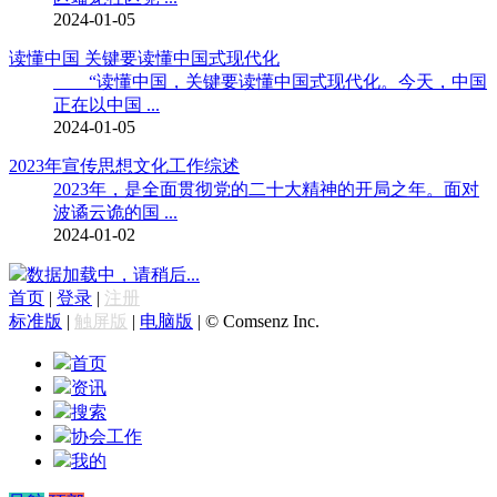
2024-01-05
读懂中国 关键要读懂中国式现代化
“读懂中国，关键要读懂中国式现代化。今天，中国
正在以中国 ...
2024-01-05
2023年宣传思想文化工作综述
2023年，是全面贯彻党的二十大精神的开局之年。面对
波谲云诡的国 ...
2024-01-02
数据加载中，请稍后...
首页
|
登录
|
注册
标准版
|
触屏版
|
电脑版
|
© Comsenz Inc.
首页
资讯
搜索
协会工作
我的