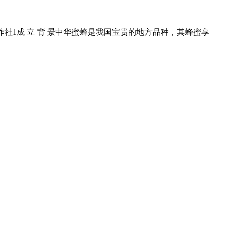
1成 立 背 景中华蜜蜂是我国宝贵的地方品种，其蜂蜜享