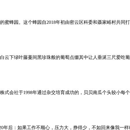
蜜蜂园。这个蜂园自2018年初由密云区科委和聂家峪村共同打造
白云下绿叶藤蔓间黑珍珠般的葡萄点缀其中让人垂涎三尺爱吃葡
式会社于1998年通过杂交培育成功的，贝贝南瓜个头较小每个5
.20年后：如果工作不顺心，压力大，挣得少，不如回来像我一样