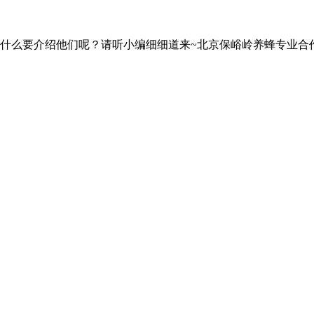
么要介绍他们呢？请听小编细细道来~北京保峪岭养蜂专业合作社