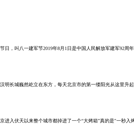
日，叫八一建军节2019年8月1日是中国人民解放军建军92
明长城巍然屹立在东方，每天北京市的第一缕阳光从这里升起！这
没错，北京进入伏天以来整个城市都掉进了一个“大烤箱”真的是"一