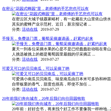
在密云“花园式蜂园”里，老师傅的手艺您也可以有
在密云区大城子镇聂家峪村，有一处藏在大山里依山傍水的
其实的蜜蜂产业示范村。近日，新京报记者 ...
分类:
活动在线
2019-07-29
手慢无，免费送门票，葡萄采摘邀请函，赶紧约起来
夏天一到各位采摘水果的心是不是已经蠢蠢欲动啦在青山
人挑选被挑上的都是葡萄园里最靓的仔采摘正 ...
分类:
活动在线
2019-07-27
可爱又可口的贝贝南瓜，可以采摘了哟
可爱滴小南瓜贝贝南瓜、味皇南瓜由日本米可多协和种苗株
自带板栗的香气，甜度也很高，即使不加任 ...
分类:
活动在线
2019-07-27
20年前我们奔向城市，20年后我们向往田园牧歌
20年前：好好念书，将来找个好工作不要像我一样种地..