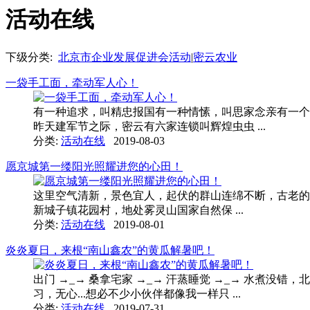
活动在线
下级分类:
北京市企业发展促进会活动
|
密云农业
一袋手工面，牵动军人心！
有一种追求，叫精忠报国有一种情愫，叫思家念亲有一个节
昨天建军节之际，密云有六家连锁叫辉煌虫虫 ...
分类:
活动在线
2019-08-03
愿京城第一缕阳光照耀进您的心田！
这里空气清新，景色宜人，起伏的群山连绵不断，古老的汉
新城子镇花园村，地处雾灵山国家自然保 ...
分类:
活动在线
2019-08-01
炎炎夏日，来根“南山鑫农”的黄瓜解暑吧！
出门 →_→ 桑拿宅家 →_→ 汗蒸睡觉 →_→ 水煮
习，无心...想必不少小伙伴都像我一样只 ...
分类:
活动在线
2019-07-31