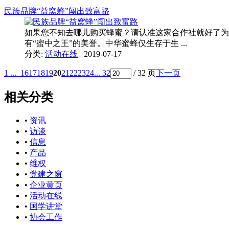
民族品牌“益窝蜂”闯出致富路
如果您不知去哪儿购买蜂蜜？请认准这家合作社就好了为什
有“蜜中之王”的美誉。中华蜜蜂仅生存于生 ...
分类:
活动在线
2019-07-17
1 ...
16
17
18
19
20
21
22
23
24
... 32
/ 32 页
下一页
相关分类
•
资讯
•
访谈
•
信息
•
产品
•
维权
•
党建之窗
•
企业黄页
•
活动在线
•
国学讲堂
•
协会工作