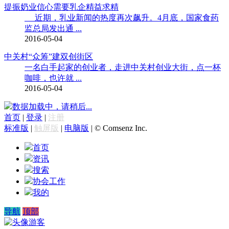
提振奶业信心需要乳企精益求精
近期，乳业新闻的热度再次飙升。4月底，国家食药
监总局发出通 ...
2016-05-04
中关村“众筹”建双创街区
一名白手起家的创业者，走进中关村创业大街，点一杯
咖啡，也许就 ...
2016-05-04
数据加载中，请稍后...
首页
|
登录
|
注册
标准版
|
触屏版
|
电脑版
|
© Comsenz Inc.
首页
资讯
搜索
协会工作
我的
导航
顶部
游客