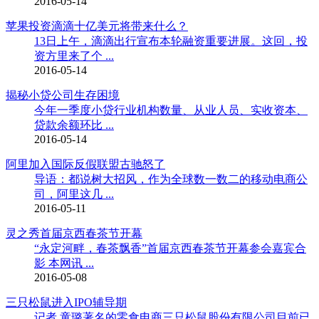
2016-05-14
苹果投资滴滴十亿美元将带来什么？
13日上午，滴滴出行宣布本轮融资重要进展。这回，投
资方里来了个 ...
2016-05-14
揭秘小贷公司生存困境
今年一季度小贷行业机构数量、从业人员、实收资本、
贷款余额环比 ...
2016-05-14
阿里加入国际反假联盟古驰怒了
导语：都说树大招风，作为全球数一数二的移动电商公
司，阿里这几 ...
2016-05-11
灵之秀首届京西春茶节开幕
“永定河畔，春茶飘香”首届京西春茶节开幕参会嘉宾合
影 本网讯 ...
2016-05-08
三只松鼠进入IPO辅导期
记者 童璐著名的零食电商三只松鼠股份有限公司目前已