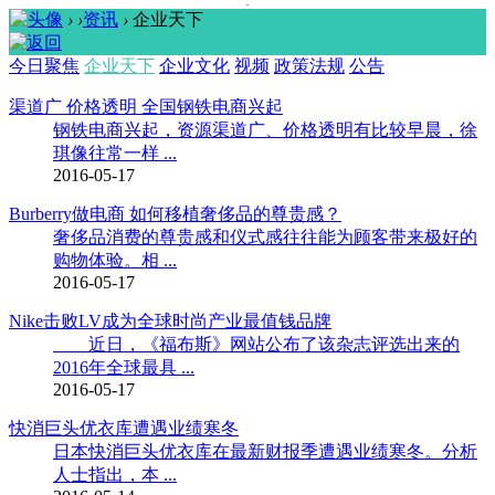
›
›
资讯
›
企业天下
今日聚焦
企业天下
企业文化
视频
政策法规
公告
渠道广 价格透明 全国钢铁电商兴起
钢铁电商兴起，资源渠道广、价格透明有比较早晨，徐
琪像往常一样 ...
2016-05-17
Burberry做电商 如何移植奢侈品的尊贵感？
奢侈品消费的尊贵感和仪式感往往能为顾客带来极好的
购物体验。相 ...
2016-05-17
Nike击败LV成为全球时尚产业最值钱品牌
近日，《福布斯》网站公布了该杂志评选出来的
2016年全球最具 ...
2016-05-17
快消巨头优衣库遭遇业绩寒冬
日本快消巨头优衣库在最新财报季遭遇业绩寒冬。分析
人士指出，本 ...