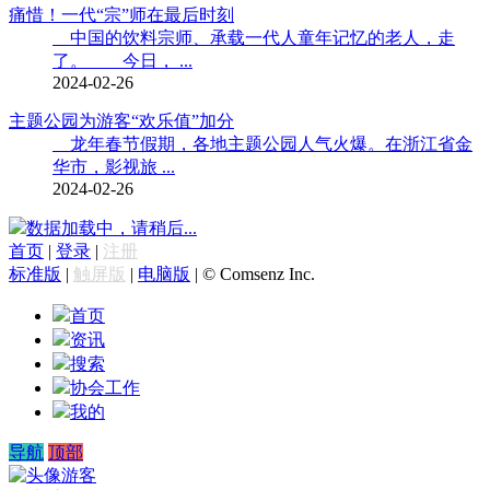
痛惜！一代“宗”师在最后时刻
中国的饮料宗师、承载一代人童年记忆的老人，走
了。 今日， ...
2024-02-26
主题公园为游客“欢乐值”加分
龙年春节假期，各地主题公园人气火爆。在浙江省金
华市，影视旅 ...
2024-02-26
数据加载中，请稍后...
首页
|
登录
|
注册
标准版
|
触屏版
|
电脑版
|
© Comsenz Inc.
首页
资讯
搜索
协会工作
我的
导航
顶部
游客