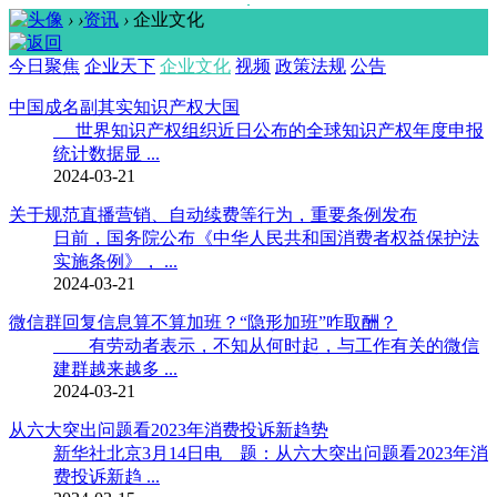
›
›
资讯
›
企业文化
今日聚焦
企业天下
企业文化
视频
政策法规
公告
中国成名副其实知识产权大国
世界知识产权组织近日公布的全球知识产权年度申报
统计数据显 ...
2024-03-21
关于规范直播营销、自动续费等行为，重要条例发布
日前，国务院公布《中华人民共和国消费者权益保护法
实施条例》， ...
2024-03-21
微信群回复信息算不算加班？“隐形加班”咋取酬？
有劳动者表示，不知从何时起，与工作有关的微信
建群越来越多 ...
2024-03-21
从六大突出问题看2023年消费投诉新趋势
新华社北京3月14日电 题：从六大突出问题看2023年消
费投诉新趋 ...