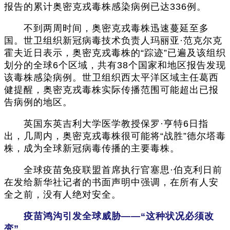
报告的累计奥密克戎毒株感染病例已达336例。
不到两周时间，奥密克戎毒株迅速蔓延至多
国。世卫组织新冠病毒技术负责人玛丽亚·范克尔克
霍夫近日表示，奥密克戎毒株的“踪迹”已遍及该组织
划分的全球6个区域，共有38个国家和地区报告发现
该毒株感染病例。世卫组织西太平洋区域主任葛西
健提醒，奥密克戎毒株实际传播范围可能超出已报
告病例的地区。
英国东英吉利大学医学教授保罗·亨特6日指
出，几周内，奥密克戎毒株很可能将“战胜”德尔塔毒
株，成为全球新冠病毒传播的主要毒株。
全球疫苗免疫联盟首席执行官塞思·伯克利日前
在发给新华社记者的书面声明中强调，在所有人安
全之前，没有人绝对安全。
疫苗鸿沟引发全球威胁——“这种状况必须改
变”