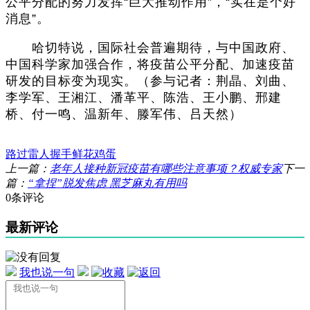
公平分配的努力发挥“巨大推动作用”，“实在是个好
消息”。
哈切特说，国际社会普遍期待，与中国政府、
中国科学家加强合作，将疫苗公平分配、加速疫苗
研发的目标变为现实。（参与记者：荆晶、刘曲、
李学军、王湘江、潘革平、陈浩、王小鹏、邢建
桥、付一鸣、温新年、滕军伟、吕天然）
路过
雷人
握手
鲜花
鸡蛋
上一篇：
老年人接种新冠疫苗有哪些注意事项？权威专家
下一
篇：
“拿捏”脱发焦虑 黑芝麻丸有用吗
0条评论
最新评论
我也说一句