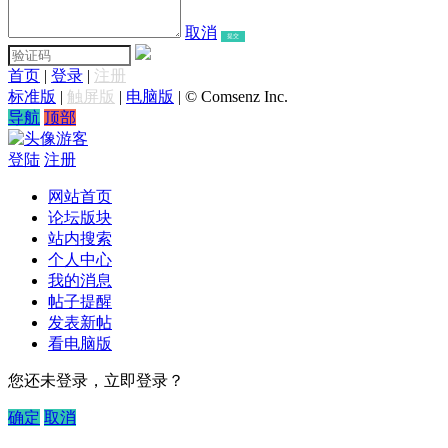
取消
提交
首页
|
登录
|
注册
标准版
|
触屏版
|
电脑版
|
© Comsenz Inc.
导航
顶部
游客
登陆
注册
网站首页
论坛版块
站内搜索
个人中心
我的消息
帖子提醒
发表新帖
看电脑版
您还未登录，立即登录？
确定
取消