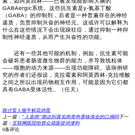
素，如阿莫西林——已被发现能影响大脑的
GABAergic系统。这些抗生素是γ-氨基丁酸
（GABA）的抑制剂，后者是一种普遍存在的神经
递质，负责抑制兴奋的神经元。这或许可以解释为
什么在这些情况下会出现躁狂症，通过抑制一种抑
制性神经递质，从而产生兴奋性的功能。
还有一些其他可能的机制，例如，抗生素可能
会破坏患者肠道微生物群的能力，并导致线粒体
——细胞的动力来源——出现功能障碍。该病例研
究的作者们还假设，克拉霉素和阿莫西林-克拉维酸
之间之所以出现药物相互作用，可能是因为它们都
具有GABA受体活性。（任天）
路过
雷人
握手
鲜花
鸡蛋
上一篇：
“人造肉”能达到真实肉类色香味俱全的口感吗
下一
篇：
互联网医院给群众就医提供便利
0条评论