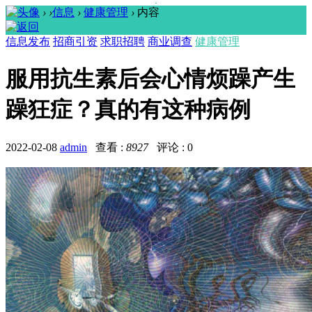
›
›
信息
›
健康管理
›
内容
信息发布
招商引资
求职招聘
商业调查
健康管理
服用抗生素后会心情烦躁产生
躁狂症？真的有这种病例
2022-02-08
admin
查看 :
8927
评论 : 0