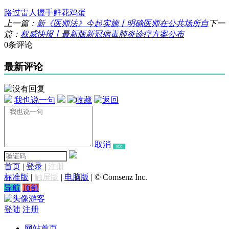
路过
雷人
握手
鲜花
鸡蛋
上一篇：
新《医师法》今起实施丨明确医师在公共场所自
下一
篇：
权威快报丨最新版新冠病毒肺炎诊疗方案公布
0条评论
最新评论
我也说一句
取消
提交
首页
|
登录
|
注册
标准版
|
触屏版
|
电脑版
|
© Comsenz Inc.
导航
顶部
游客
登陆
注册
网站首页