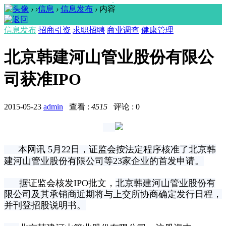
›
›
信息
›
信息发布
›
内容
信息发布
招商引资
求职招聘
商业调查
健康管理
北京韩建河山管业股份有限公
司获准IPO
2015-05-23
admin
查看 :
4515
评论 : 0
本网讯 5月22日，证监会按法定程序核准了
北京韩
建河山管业股份有限公司等
23家企业的首发申请。
据
证监会核发IPO批文，
北京韩建河山管业股份有
限公司及
其承销商近期将与
上交所
协商确定发行日程，
并刊登招股说明书。