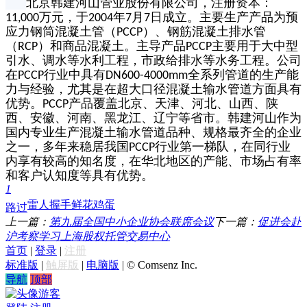
北京韩建河山管业股份有限公司，注册资本：
万元，于
年
月
日成立。主要生产产品为预
11,000
2004
7
7
应力钢筒混凝土管（
）、钢筋混凝土排水管
PCCP
（
）和商品混凝土。主导产品
主要用于大中型
RCP
PCCP
引水、调水等水利工程，市政给排水等水务工程。公司
在
行业中具有
全系列管道的生产能
PCCP
DN600-4000mm
力与经验，尤其是在超大口径混凝土输水管道方面具有
优势。
产品覆盖北京、天津、河北、山西、陕
PCCP
西、安徽、河南、黑龙江、辽宁等省市。韩建河山作为
国内专业生产混凝土输水管道品种、规格最齐全的企业
之一，多年来稳居我国
行业第一梯队，在同行业
PCCP
内享有较高的知名度，在华北地区的产能、市场占有率
和客户认知度等具有优势。
1
雷人
握手
鲜花
鸡蛋
路过
上一篇：
第九届全国中小企业协会联席会议
下一篇：
促进会赴
沪考察学习上海股权托管交易中心
首页
|
登录
|
注册
标准版
|
触屏版
|
电脑版
|
© Comsenz Inc.
导航
顶部
游客