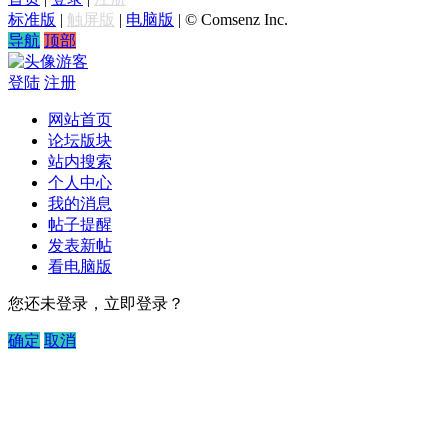
标准版
|
触屏版
|
电脑版
|
© Comsenz Inc.
导航
顶部
游客
登陆
注册
网站首页
论坛版块
站内搜索
个人中心
我的消息
帖子提醒
发表新帖
看电脑版
您还未登录，立即登录？
确定
取消