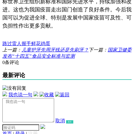
标世界卫生组织新标准和国际先进水平，持续加强和改
进。这也为我国疫苗走出国门创造了良好条件。今后我
国可以为促进全球、特别是发展中国家疫苗可及性、可
负担性作出更多贡献。
路过
雷人
握手
鲜花
鸡蛋
上一篇：
儿童护牙先用牙线还是先刷牙？
下一篇：
国家卫健委
发布“十四五”食品安全标准与监测
0条评论
最新评论
我也说一句
取消
提交
首页
|
登录
|
注册