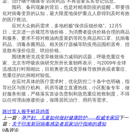
染、治疗咽干咽痛等“四类药品”不再需要实名登记信息。
囤药、备药现象的背后，也是对精准防疫的提醒，即要强
化对病毒变异的认知，最大限度地保护重点人群得到及时有效
的医疗救治。
应对大众购药需求，多地积极“保供应稳价格”。12月5
日，北京进一步规范市场价格，为消费者提供价格合理的商品
和服务。要求不得对粮油肉蛋菜奶等民生商品和口罩、抗病毒
药品、消毒杀菌用品、相关医疗器械等防疫用品囤积居奇、捏
造散布涨价信息、哄抬价格。
围绕奥密克戎变异株致病力减弱的话题，呼吸危重症专
家、北京市呼吸疾病研究所所长童朝晖表示，与2009年全球
流感流行时期相比，目前奥密克戎变异株导致肺炎或者重症、
危重症的比例相对较低。
在应对具体的医疗需求时，优化防控二十条中也明确，指
导社区与医疗机构、药房等建立直通热线，小区配备专车，做
好服务衔接，严格落实首诊负责制和急危重症抢救制度，不得
以任何理由推诿拒诊，保障居民治疗、用药等需求。
路过
雷人
握手
鲜花
鸡蛋
上一篇：
孕产妇、儿童如何做好健康防护——权威专家回
下一
篇：
关于印发新冠病毒感染者居家治疗指南的通知
0条评论