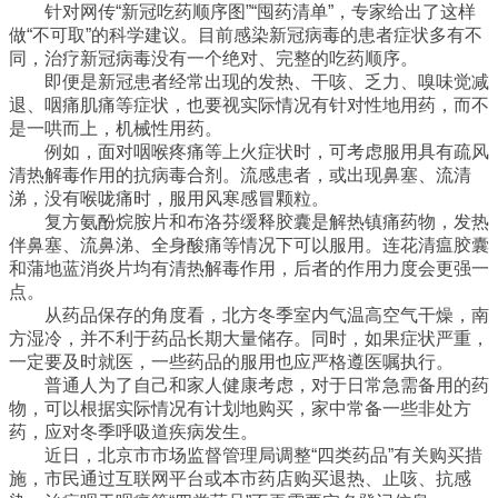
针对网传“新冠吃药顺序图”“囤药清单”，专家给出了这样
做“不可取”的科学建议。目前感染新冠病毒的患者症状多有不
同，治疗新冠病毒没有一个绝对、完整的吃药顺序。
即便是新冠患者经常出现的发热、干咳、乏力、嗅味觉减
退、咽痛肌痛等症状，也要视实际情况有针对性地用药，而不
是一哄而上，机械性用药。
例如，面对咽喉疼痛等上火症状时，可考虑服用具有疏风
清热解毒作用的抗病毒合剂。流感患者，或出现鼻塞、流清
涕，没有喉咙痛时，服用风寒感冒颗粒。
复方氨酚烷胺片和布洛芬缓释胶囊是解热镇痛药物，发热
伴鼻塞、流鼻涕、全身酸痛等情况下可以服用。连花清瘟胶囊
和蒲地蓝消炎片均有清热解毒作用，后者的作用力度会更强一
点。
从药品保存的角度看，北方冬季室内气温高空气干燥，南
方湿冷，并不利于药品长期大量储存。同时，如果症状严重，
一定要及时就医，一些药品的服用也应严格遵医嘱执行。
普通人为了自己和家人健康考虑，对于日常急需备用的药
物，可以根据实际情况有计划地购买，家中常备一些非处方
药，应对冬季呼吸道疾病发生。
近日，北京市市场监督管理局调整“四类药品”有关购买措
施，市民通过互联网平台或本市药店购买退热、止咳、抗感