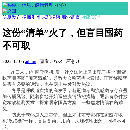
›
›
信息
›
健康管理
›
内容
信息发布
招商引资
求职招聘
商业调查
健康管理
这份“清单”火了，但盲目囤药
不可取
2022-12-06
admin
查看 :
9573
评论 : 0
连日来，继“囤呼吸机”后，社交媒体上又出现了多个“新冠
吃药顺序图”“囤药清单”，导致大众购药需求猛增。而围绕囤药
是否有必要的话题，也在网上持续引发热议。
冬季是呼吸道疾病的高发季，新冠病毒和流感病毒存在叠
加传播风险。随着多地开始调整疫情防控措施，逐步有条件放
宽核酸检测要求、探索居家隔离方案，一些焦虑情绪在所难
免。
防患于未然是人之常情。但正如此前专家称在家囤呼吸
机“没必要”一样，盲目备药、用药，大规模地囤药，同样不可
取。