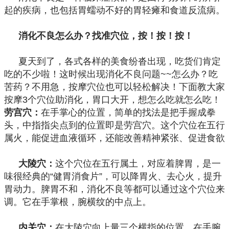
起的疾病，也包括胃蠕动不好的胃轻瘫和食道反流病。
消化不良怎么办？找准穴位，按！按！按！
夏天到了，各式各样的美食纷沓出现，吃货们肯定
吃的不少啦！这时候出现消化不良问题~~怎么办？吃
苦药？不用急，按摩穴位也可以轻松解决！下面教大家
按摩3个穴位助消化，胃口大开，想怎么吃就怎么吃！
劳宫穴：
在手掌心的位置，简单的找法是把手握成拳
头，中指指尖点到的位置即是劳宫穴。这个穴位在五行
属火，能促进血液循环，还能改善精神紧张、促进食欲
大陵穴：
这个穴位在五行属土，对应着脾胃，是一
味很经典的“健胃消食片”，可以降胃火、去心火，提升
胃动力。脾胃不和，消化不良等都可以通过这个穴位来
调。它在手掌根，腕横纹的中点上。
内关穴：
在大陵穴向上量三个横指的位置，在手腕