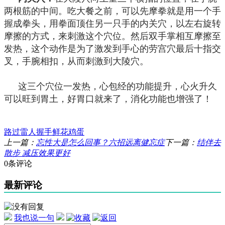
两根筋的中间。吃大餐之前，可以先摩拳就是用一个手
握成拳头，用拳面顶住另一只手的内关穴，以左右旋转
摩擦的方式，来刺激这个穴位。然后双手掌相互摩擦至
发热，这个动作是为了激发到手心的劳宫穴最后十指交
叉，手腕相扣，从而刺激到大陵穴。
这三个穴位一发热，心包经的功能提升，心火升久
可以旺到胃土，好胃口就来了，消化功能也增强了！
路过
雷人
握手
鲜花
鸡蛋
上一篇：
忘性大是怎么回事？六招远离健忘症
下一篇：
结伴去
散步 减压效果更好
0条评论
最新评论
我也说一句