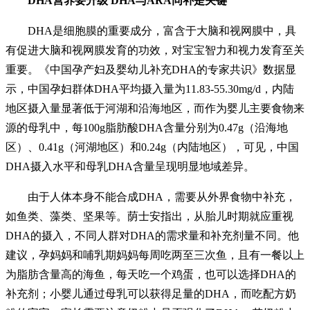
DHA营养要升级 DHA与ARA同补是关键
DHA是细胞膜的重要成分，富含于大脑和视网膜中，具
有促进大脑和视网膜发育的功效，对宝宝智力和视力发育至关
重要。《中国孕产妇及婴幼儿补充DHA的专家共识》数据显
示，中国孕妇群体DHA平均摄入量为11.83-55.30mg/d，内陆
地区摄入量显著低于河湖和沿海地区，而作为婴儿主要食物来
源的母乳中，每100g脂肪酸DHA含量分别为0.47g（沿海地
区）、0.41g（河湖地区）和0.24g（内陆地区），可见，中国
DHA摄入水平和母乳DHA含量呈现明显地域差异。
由于人体本身不能合成DHA，需要从外界食物中补充，
如鱼类、藻类、坚果等。荫士安指出，从胎儿时期就应重视
DHA的摄入，不同人群对DHA的需求量和补充剂量不同。他
建议，孕妈妈和哺乳期妈妈每周吃两至三次鱼，且有一餐以上
为脂肪含量高的海鱼，每天吃一个鸡蛋，也可以选择DHA的
补充剂；小婴儿通过母乳可以获得足量的DHA，而吃配方奶