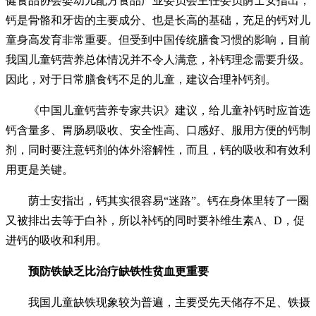
健食品协会婴幼儿配方食品产业委员会主任委员荫士安指出，
钙是骨骼和牙齿的主要成分、也是长高的基础，充足的钙对儿
童身高发育非常重要。但受到中国传统膳食习惯的影响，目前
我国儿童钙营养总体情况并不令人满意，补钙理念需要升级。
因此，对于日常膳食钙不足的儿童，建议合理补钙剂。
《中国儿童钙营养专家共识》建议，给儿童补钙时应首选
钙含量多、胃肠易吸收、安全性高、口感好、服用方便的钙制
剂，同时要注意钙剂的体外溶解性，而且，钙的吸收和有效利
用更是关键。
荫士安指出，钙其实很容易“迷路”。钙在身体里转了一圈
又被排出去等于白补，所以补钙的同时要补维生素A、D，促
进钙的吸收和利用。
预防铁缺乏比治疗缺铁性贫血更重要
我国儿童缺铁现象较为普遍，主要受先天储存不足、铁摄