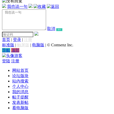
我也说一句
取消
提交
首页
|
登录
|
注册
标准版
|
触屏版
|
电脑版
|
© Comsenz Inc.
导航
顶部
游客
登陆
注册
网站首页
论坛版块
站内搜索
个人中心
我的消息
帖子提醒
发表新帖
看电脑版