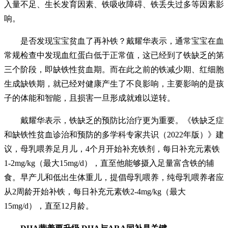
入量不足、生长发育因素、铁吸收障碍、铁丢失过多等因素影
响。
是否发现宝宝贫血了再补铁？戴耀华表示，通常宝宝在血
常规检查中发现血红蛋白低于正常值，这已经到了铁缺乏的第
三个阶段，即缺铁性贫血期。而在此之前的铁减少期、红细胞
生成缺铁期，就已经对健康产生了不良影响，主要影响的是孩
子的体能和智能，且损害一旦形成就难以逆转。
戴耀华表示，铁缺乏的预防比治疗更为重要。《铁缺乏症
和缺铁性贫血诊治和预防的多学科专家共识（2022年版）》建
议，母乳喂养足月儿，4个月开始补充铁剂，每日补充元素铁
1-2mg/kg（最大15mg/d），直至他能够摄入足量富含铁的辅
食。早产儿和低出生体重儿，提倡母乳喂养，纯母乳喂养者应
从2周龄开始补铁，每日补充元素铁2-4mg/kg（最大
15mg/d），直至12月龄。