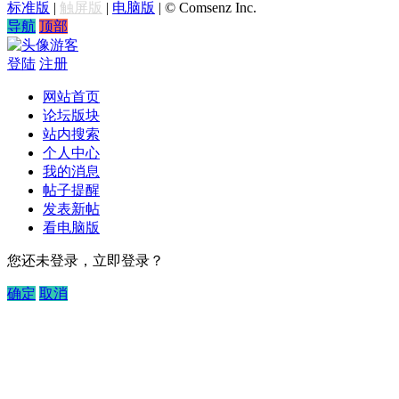
标准版
|
触屏版
|
电脑版
|
© Comsenz Inc.
导航
顶部
游客
登陆
注册
网站首页
论坛版块
站内搜索
个人中心
我的消息
帖子提醒
发表新帖
看电脑版
您还未登录，立即登录？
确定
取消