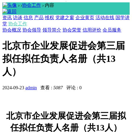
›
›
协会工作
›
内容
资讯
访谈
信息
产品
维权
党建之窗
企业黄页
活动在线
国学讲
堂
协会工作
协会概况
协会领导
领导简介
协会荣誉
信用评价
会员服务
北京市企业发展促进会第三届
拟任拟任负责人名册（共13
人）
2024-09-23
admin
查看 :
5087
评论 : 0
北京市企业发展促进会第三届拟
任拟任负责人名册（共
13人）