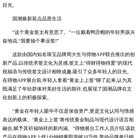
目光。
国潮焕新装点品质生活
“这个黄金签太有意思了。”一位戴着鸭舌帽的年轻男孩兴
奋地说,“我要抽个事业签!”
这款由国内知名珠宝品牌周大生与得物APP联合推出的创
新产品,以传统求签文化为灵感,签文上“得财得物得爱”的现代
祝福语与传统签文设计相映成趣,吸引了众多年轻人的目光。
在得物APP展台前,年轻人拿着“黄金上上签”聊了起来,认为其
既满足了年轻群体对美好生活的期许,也展现了国潮品牌在文
化创新上的积极探索。
“黄金在年轻人眼中不仅是保值资产,更是文化认同与情感
表达的载体。‘黄金上上签’将传统黄金制品与现代设计语言相
融合,赋予其祈福纳祥的新内涵。”得物展台工作人员介绍,该款
产品在得物APP上线1分钟销量即突破10万件,带动品牌单日销