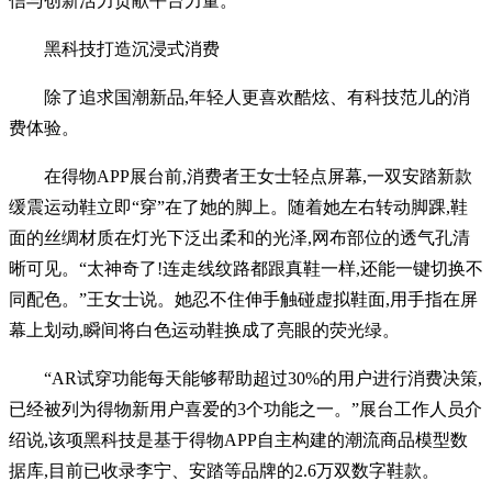
信与创新活力贡献平台力量。
黑科技打造沉浸式消费
除了追求国潮新品,年轻人更喜欢酷炫、有科技范儿的消
费体验。
在得物APP展台前,消费者王女士轻点屏幕,一双安踏新款
缓震运动鞋立即“穿”在了她的脚上。随着她左右转动脚踝,鞋
面的丝绸材质在灯光下泛出柔和的光泽,网布部位的透气孔清
晰可见。“太神奇了!连走线纹路都跟真鞋一样,还能一键切换不
同配色。”王女士说。她忍不住伸手触碰虚拟鞋面,用手指在屏
幕上划动,瞬间将白色运动鞋换成了亮眼的荧光绿。
“AR试穿功能每天能够帮助超过30%的用户进行消费决策,
已经被列为得物新用户喜爱的3个功能之一。”展台工作人员介
绍说,该项黑科技是基于得物APP自主构建的潮流商品模型数
据库,目前已收录李宁、安踏等品牌的2.6万双数字鞋款。