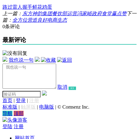
路过
雷人
握手
鲜花
鸡蛋
上一篇：
东方神韵集团餐饮部运营冯家峪政府食堂赢点赞
下一
篇：
全方位营造良好电商生态
0条评论
最新评论
我也说一句
取消
提交
首页
|
登录
|
注册
标准版
|
触屏版
|
电脑版
|
© Comsenz Inc.
导航
顶部
游客
登陆
注册
网站首页