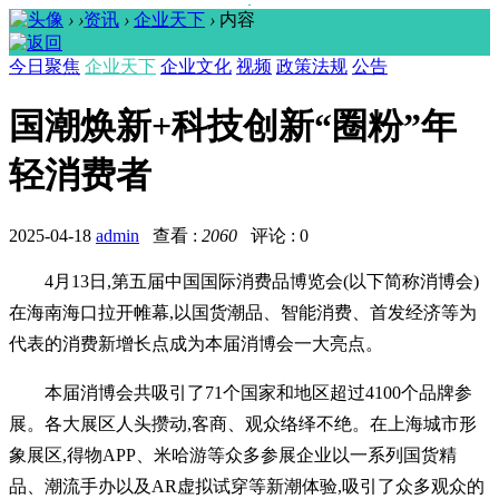
›
›
资讯
›
企业天下
›
内容
今日聚焦
企业天下
企业文化
视频
政策法规
公告
国潮焕新+科技创新“圈粉”年
轻消费者
2025-04-18
admin
查看 :
2060
评论 : 0
4月13日,第五届中国国际消费品博览会(以下简称消博会)
在海南海口拉开帷幕,以国货潮品、智能消费、首发经济等为
代表的消费新增长点成为本届消博会一大亮点。
本届消博会共吸引了71个国家和地区超过4100个品牌参
展。各大展区人头攒动,客商、观众络绎不绝。在上海城市形
象展区,得物APP、米哈游等众多参展企业以一系列国货精
品、潮流手办以及AR虚拟试穿等新潮体验,吸引了众多观众的