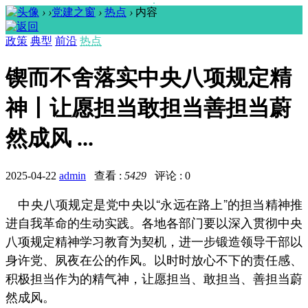
›
›
党建之窗
›
热点
›
内容
政策
典型
前沿
热点
锲而不舍落实中央八项规定精
神丨让愿担当敢担当善担当蔚
然成风 ...
2025-04-22
admin
查看 :
5429
评论 : 0
中央八项规定是党中央以“永远在路上”的担当精神推
进自我革命的生动实践。各地各部门要以深入贯彻中央
八项规定精神学习教育为契机，进一步锻造领导干部以
身许党、夙夜在公的作风。以时时放心不下的责任感、
积极担当作为的精气神，让愿担当、敢担当、善担当蔚
然成风。