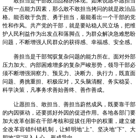
还有一点能力因素，那么敢不敢担当拷问的就是政治品
格。能否敢于负责、勇于担当，最能看出一个干部的党
性和作风。共产党的干部，就是要站稳人民立场，把维
护人民利益作为出发点和落脚点，为群众解决急难愁盼
问题，不断增强人民群众的获得感、幸福感、安全感。
善担当是干部驾驭复杂问题的能力所在。面对外部
压力加大、内部困难增多的复杂严峻形势，领导干部必
须不断增强洞察力、预见力、决断力、执行力，既直面
问题、勇挑重担、积极应对，又头脑清醒、务实稳妥、
科学决策，凡事务求善始善终、善作善成。
让愿担当、敢担当、善担当蔚然成风，既要靠干部
的内因驱动，还要抓好外因的促进作用。各地各部门要
加大改革创新在干部考核和提拔任用中的权重，建立健
全改革容错纠错机制，让鲜明地“上”、坚决地“下”、大
胆地“容”深入人心、形成导向。