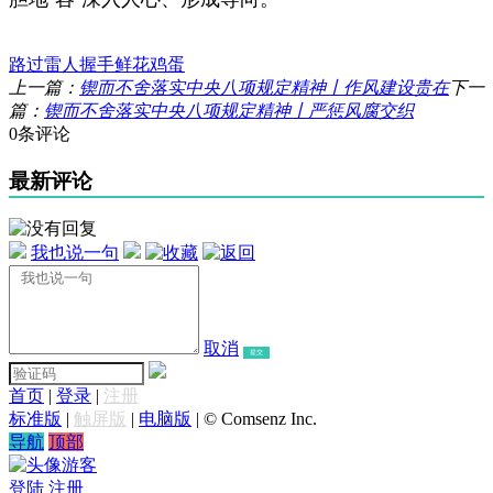
路过
雷人
握手
鲜花
鸡蛋
上一篇：
锲而不舍落实中央八项规定精神丨作风建设贵在
下一
篇：
锲而不舍落实中央八项规定精神丨严惩风腐交织
0条评论
最新评论
我也说一句
取消
提交
首页
|
登录
|
注册
标准版
|
触屏版
|
电脑版
|
© Comsenz Inc.
导航
顶部
游客
登陆
注册