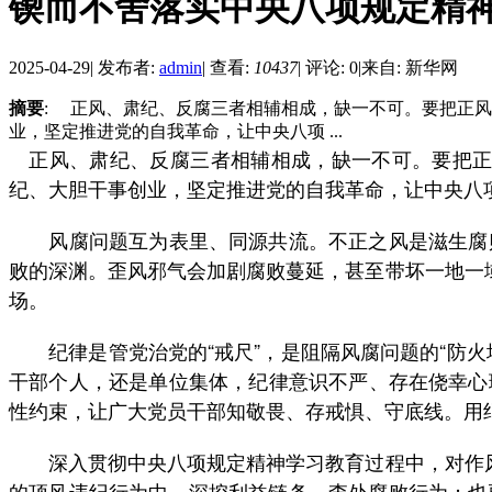
锲而不舍落实中央八项规定精神丨
2025-04-29
|
发布者:
admin
|
查看:
10437
|
评论: 0
|
来自: 新华网
摘要
: 正风、肃纪、反腐三者相辅相成，缺一不可。要把正风
业，坚定推进党的自我革命，让中央八项 ...
正风、肃纪、反腐三者相辅相成，缺一不可。要把正风
纪、大胆干事创业，坚定推进党的自我革命，让中央八
风腐问题互为表里、同源共流。不正之风是滋生腐败的
败的深渊。歪风邪气会加剧腐败蔓延，甚至带坏一地一
场。
纪律是管党治党的“戒尺”，是阻隔风腐问题的“防火
干部个人，还是单位集体，纪律意识不严、存在侥幸心
性约束，让广大党员干部知敬畏、存戒惧、守底线。用纪
深入贯彻中央八项规定精神学习教育过程中，对作风、
的顶风违纪行为中，深挖利益链条，查处腐败行为；也要