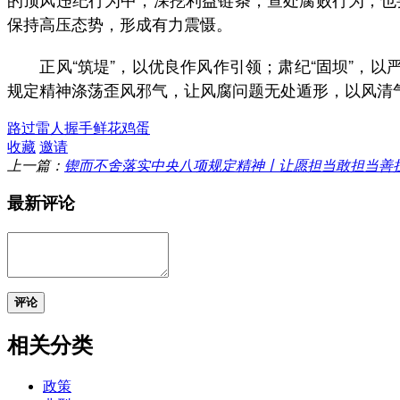
保持高压态势，形成有力震慑。
正风“筑堤”，以优良作风作引领；肃纪“固坝”，以
规定精神涤荡歪风邪气，让风腐问题无处遁形，以风清
路过
雷人
握手
鲜花
鸡蛋
收藏
邀请
上一篇：
锲而不舍落实中央八项规定精神丨让愿担当敢担当善担当
最新评论
评论
相关分类
政策