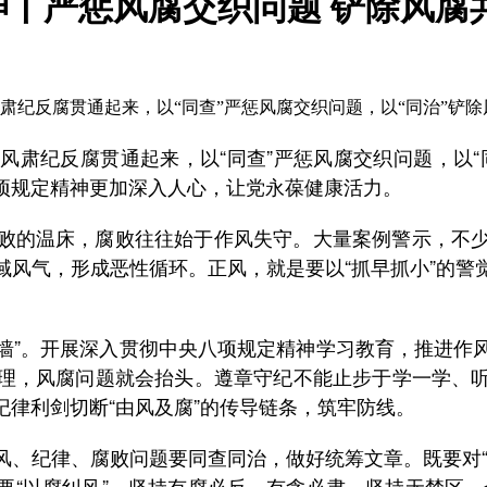
严惩风腐交织问题 铲除风腐共性
肃纪反腐贯通起来，以“同查”严惩风腐交织问题，以“同治”铲
肃纪反腐贯通起来，以“同查”严惩风腐交织问题，以“
项规定精神更加深入人心，让党永葆健康活力。
温床，腐败往往始于作风失守。大量案例警示，不少党员干
域风气，形成恶性循环。正风，就是要以“抓早抓小”的警
墙”。开展深入贯彻中央八项规定精神学习教育，推进作
理，风腐问题就会抬头。遵章守纪不能止步于学一学、
律利剑切断“由风及腐”的传导链条，筑牢防线。
纪律、腐败问题要同查同治，做好统筹文章。既要对“
“以腐纠风”，坚持有腐必反、有贪必肃，坚持无禁区、全