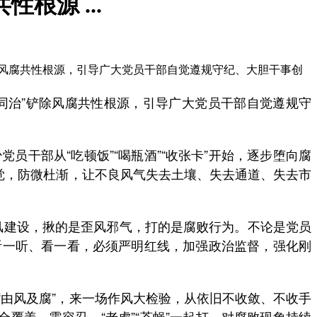
根源 ...
除风腐共性根源，引导广大党员干部自觉遵规守纪、大胆干事创
同治”铲除风腐共性根源，引导广大党员干部自觉遵规守
部从“吃顿饭”“喝瓶酒”“收张卡”开始，逐步堕向腐
觉，防微杜渐，让不良风气失去土壤、失去通道、失去市
风建设，揪的是歪风邪气，打的是腐败行为。不论是党员
听一听、看一看，必须严明红线，加强政治监督，强化刚
由风及腐”，来一场作风大检验，从依旧不收敛、不收手
覆盖、零容忍，“老虎”“苍蝇”一起打，对腐败现象持续